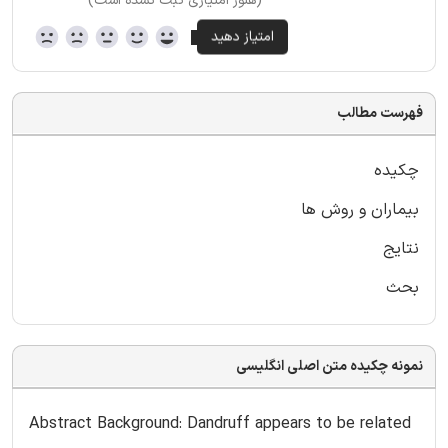
(هنوز امتیازی ثبت نشده است)
فهرست مطالب
چکیده
بیماران و روش ها
نتایج
بحث
نمونه چکیده متن اصلی انگلیسی
Abstract Background: Dandruff appears to be related