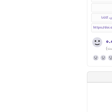
 کانادا
https://doi
۰.
ست)