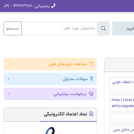
پشتیبانی:
۴۲۲۷۳۷۸۱ - ۰۴۱
جستجو
رید
مشاهده خریدهای قبلی
سوالات متداول
 انعقاد خونی
درخواست پشتیبانی
How I treat 
anticoagula
نماد اعتماد الکترونیکی
در داخل متن