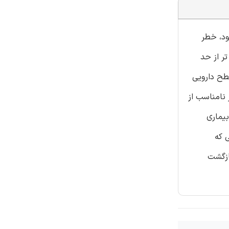
ود، خطر
 تر از حد
طح دارویی
 نامناسب از
بیماری
لی که
ازگشت