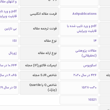
و انتهای مقال
pdf و ورد 
Ashpublications
فرمت مقاله انگلیسی
قابلیت ویرای
pdf و ورد تایپ شده با
فونت ترجمه مقاله
بی نازنین
قابلیت ویرایش
14
نوع مقاله
ISI
مقالات پژوهشی
نوع ارائه مقاله
ژورنال
(تحقیقاتی)
اسکوپوس
ایمپکت فاکتور(IF) مجله
10.664 در سال 2019
426 در سال 2020
شاخص SJR مجله
6.065 در سال 2019
شاخص Q یا Quartile
1528-0020
Q1 در سال 2019
(چارک)
10321
ن