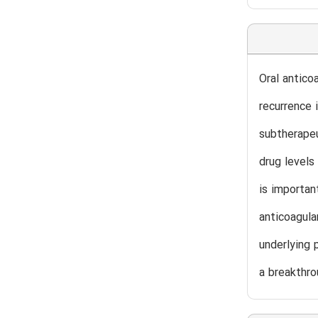
Oral antico
recurrence 
subtherapeu
drug levels
is importa
anticoagula
underlying 
a breakthro