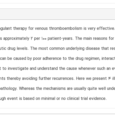
agulant therapy for venous thromboembolism is very effective.
is approximately 2 per 100 patient-years. The main reasons for
tic drug levels. The most common underlying disease that resu
 can be caused by poor adherence to the drug regimen, interacti
nt to investigate and understand the cause whenever such an 
nts thereby avoiding further recurrences. Here we present 4 il
pathology. Whereas the mechanisms are usually quite well und
ugh event is based on minimal or no clinical trial evidence.