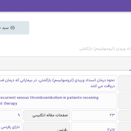
سبد خ
اد وریدی (ترومبولیسم) بازگشتی
نحوه درمان انسداد وریدی (ترومبولیسم) بازگشتی، در بیمارانی که درمان ضد
دریافت می کنند
recurrent venous thromboembolism in patients receiving
nt therapy
23
صفحات مقاله انگلیسی
9
دارای رفرنس 
2017
رفرنس