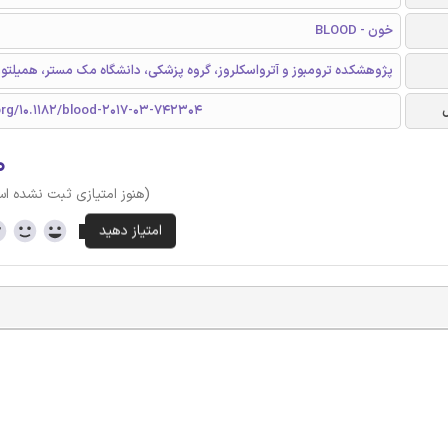
خون - BLOOD
پژوهشکده ترومبوز و آترواسکلروز، گروه پزشکی، دانشگاه مک مستر، همیلتون،
.org/10.1182/blood-2017-03-742304
۰
(هنوز امتیازی ثبت نشده ا