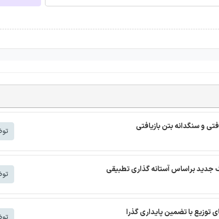
افتی و سنگدانه بتن بازیافتی
توض
توض
توض