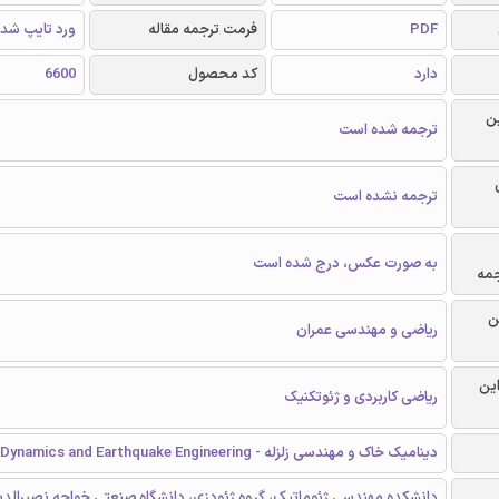
PDF
فرمت ترجمه مقاله
ورد تایپ شد
دارد
کد محصول
6600
ن
ترجمه شده است
ترجمه نشده است
به صورت عکس، درج شده است
جمه
ن
ریاضی و مهندسی عمران
این
ریاضی کاربردی و ژئوتکنیک
دینامیک خاک و مهندسی زلزله - Soil Dynamics and Earthquake Engineering
دانشکده مهندسی ژئوماتیک، گروه ژئودزی، دانشگاه صنعتی خواجه نصیرالد