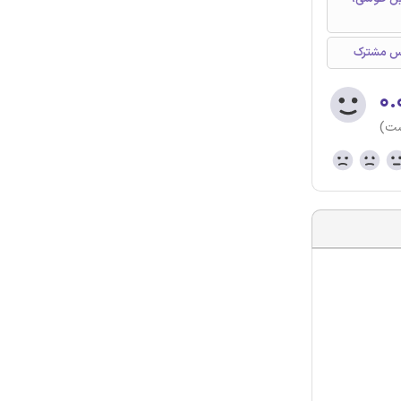
لاس مشترک
۰.
ست)