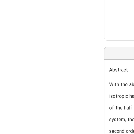
Abstract
With the ai
isotropic h
of the half
system, the
second orde