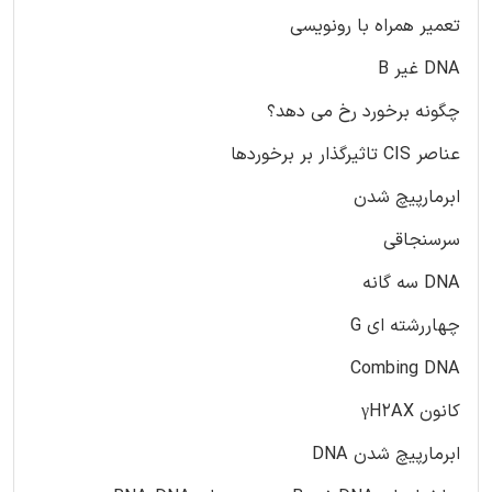
تعمیر همراه با رونویسی
DNA غیر B
چگونه برخورد رخ می دهد؟
عناصر CIS تاثیرگذار بر برخوردها
ابرمارپیچ شدن
سرسنجاقی
DNA سه گانه
چهاررشته ای G
Combing DNA
کانون γH2AX
ابرمارپیچ شدن DNA