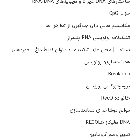
ساختارهای DNA غیر B و هیبریدهای RNA-DNA
جزایر CpG
مکانیسم هایی برای جلوگیری از تعارض ها
تشکیلات رونویسی RNA پلیمراز
بسته 1 | محل های شکننده به عنوان نقاط داغ برخوردهای
همانندسازی- رونویسی
Break-sec
برومودزوکسی یوریدین
خانواده RecQ
موانع دوشاخه ی همانندسازی
DNA هلیکاز RECQL5
تغییر وضع کروماتین