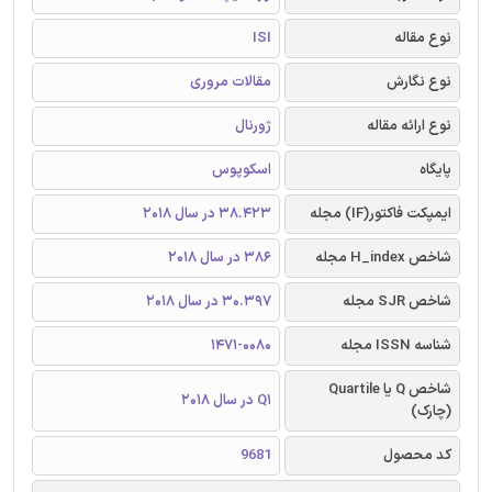
نوع مقاله
ISI
نوع نگارش
مقالات مروری
نوع ارائه مقاله
ژورنال
پایگاه
اسکوپوس
ایمپکت فاکتور(IF) مجله
38.423 در سال 2018
شاخص H_index مجله
386 در سال 2018
شاخص SJR مجله
30.397 در سال 2018
شناسه ISSN مجله
1471-0080
شاخص Q یا Quartile
Q1 در سال 2018
(چارک)
کد محصول
9681