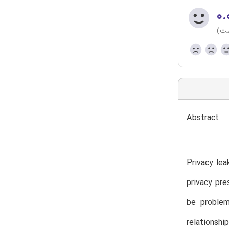
۰.
ست)
Abstract
Privacy lea
privacy pre
be problem
relationshi