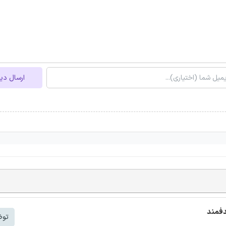
ارسال دی
دفمند
توض