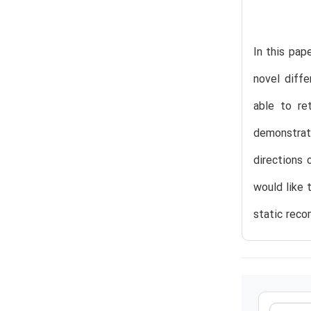
In this pap
novel diffe
able to re
demonstrat
directions 
would like 
static reco