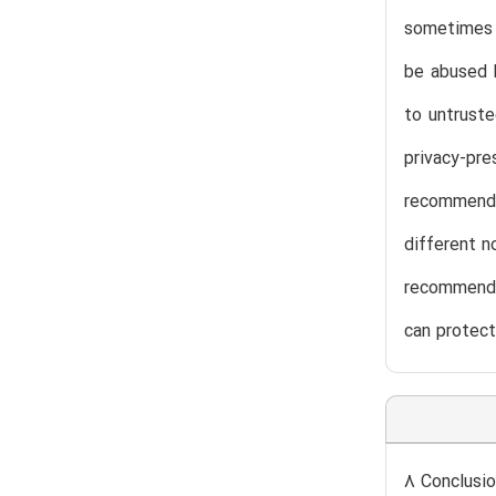
sometimes u
be abused b
to untruste
privacy-pre
recommenda
different n
recommender
can protect
8 Conclusio