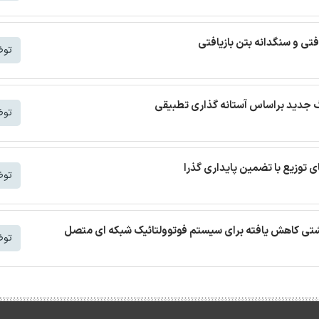
افتی و سنگدانه بتن بازیافتی
توض
توض
توض
 نشتی کاهش یافته برای سیستم فوتوولتائیک شبکه ای متصل
توض