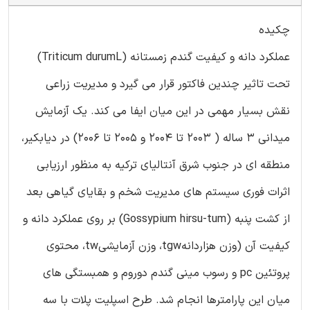
چکیده
عملکرد دانه و کیفیت گندم زمستانه (Triticum durumL)
تحت تاثیر چندین فاکتور قرار می گیرد و مدیریت زراعی
نقش بسیار مهمی در این میان ایفا می کند. یک آزمایش
میدانی 3 ساله ( 2003 تا 2004 و 2005 تا 2006) در دیابکیر،
منطقه ای در جنوب شرق آنتالیای ترکیه به منظور ارزیابی
اثرات فوری سیستم های مدیریت شخم و بقایای گیاهی بعد
از کشت پنبه (Gossypium hirsu-tum) بر روی عملکرد دانه و
کیفیت آن (وزن هزاردانهtgw، وزن آزمایشیtw، محتوی
پروتئین pc و رسوب مینی گندم دوروم و همبستگی های
میان این پارامترها انجام شد. طرح اسپلیت پلات با سه