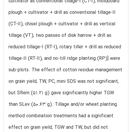
cultivator as conventional tillage-I (CT-I), moldboard
plough + cultivator + drill as conventional tillage-II
(CT-II), chisel plough + cultivator + drill as vertical
tillage (VT), two passes of disk harrow + drill as
reduced tillage-I (RT-I), rotary tiller + drill as reduced
tillage-II (RT-II), and no-till ridge planting (RP)] were
sub-plots. The effect of cotton residue management
on grain yield, TW, PC, mini SDS was not significant,
but SRem (51.21 g) gave significantly higher TGW
than SLev (50.63 g). Tillage and/or wheat planting
method combination treatments had a significant
effect on grain yield, TGW and TW, but did not