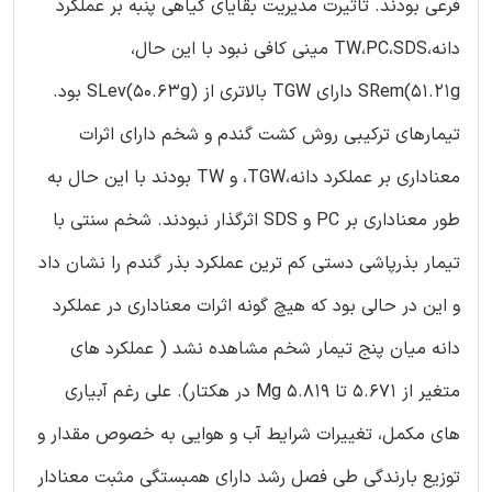
فرعی بودند. تاثیرت مدیریت بقایای گیاهی پنبه بر عملکرد
دانه،TW،PC،SDS مینی کافی نبود با این حال،
SRem(51.21g دارای TGW بالاتری از SLev(50.63g) بود.
تیمارهای ترکیبی روش کشت گندم و شخم دارای اثرات
معناداری بر عملکرد دانه،TGW، و TW بودند با این حال به
طور معناداری بر PC و SDS اثرگذار نبودند. شخم سنتی با
تیمار بذرپاشی دستی کم ترین عملکرد بذر گندم را نشان داد
و این در حالی بود که هیچ گونه اثرات معناداری در عملکرد
دانه میان پنج تیمار شخم مشاهده نشد ( عملکرد های
متغیر از 5.671 تا 5.819 Mg در هکتار). علی رغم آبیاری
های مکمل، تغییرات شرایط آب و هوایی به خصوص مقدار و
توزیع بارندگی طی فصل رشد دارای همبستگی مثبت معنادار