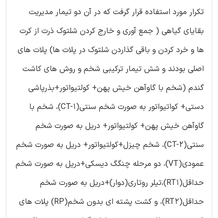
تکرار مورد استفاده قرار گرفت که در آن دو تیمار مدیریت
بقایای گیاهی ( جمع آوری و خارج کردن شلتوک ذرت از کرت
ها و خرد کردن و باقی گذاردن شلتوک در پلات ها) پلات های
اصلی بودند و شش تیمار ترکیبی شخم و روش های کاشت
گندم (شخم با گاوآهن خیش پهن+ کولتیواتور+بذرپاشی
دستی+ کواتیواتور به صورت شخم سنتی(CT-1)، شخم با
گاوآهن خیش پهن+ کولتیواتور+ دریل به صورت شخم
سنتی(CT-2)، شخم چیزل+کولتیواتور+ دریل به صورت شخم
عمودی(VT)، دو مرحله چنگگ دیسکی+دریل به صورت شخم
حداقل(RT1)،تیلر روتاری(دوار)+دریل به صورت شخم
حداقل(RT2)، و کشت پشته ای بدون شخم(RP) پلات های