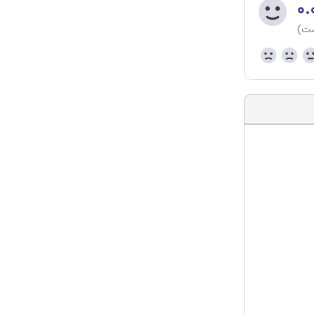
۰.
ست)