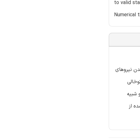
to valid st
Numerical t
مدن نیروهای
وخالی
 شبیه
ه از