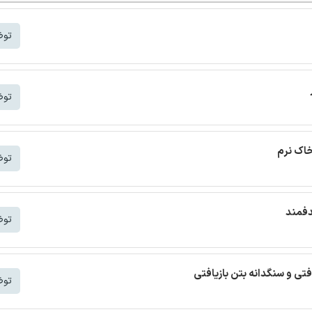
توض
توض
خاک نرم
توض
دفمند
توض
افتی و سنگدانه بتن بازیافتی
توض