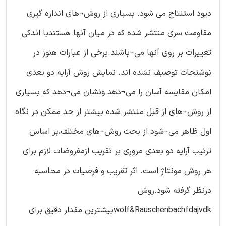
دیود استنتاج می شود. بسیاری از روش¬های اندازه گیری
مقاومت سری منتشر شده که در میان آنها هستندبا اندکی
تغییرات بر روی آنها می¬باشند.برخی از عبارات هنوز در
نوشتجات توصیف نشده اند. نمایش روش آرایه دو بعدی
امکان مقایسه آسان را می¬دهد ونشان می¬دهد که بسیاری
از روش¬های از قبل منتشر شده بیشتر از حد ممکن در نگاه
اول ظاهر می¬شود.از بحث روش¬های مختلف،بر اساس
ترتیب آرایه دو بعدی مروری بر تقریب ازمفروضات لازم برای
هر روش مونتاژ است. اثر تقریب و فرضیات در محاسبه
درنظر گرفته شود.روش
wolf&Rauschenbachfdajvdkبیشترین مقدار دقیق برای