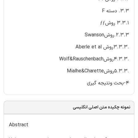
3.3. دسته F
3.3.1 روشƒƒ
2.3.3.روشSwanson
.3.3.3روش Aberle et al
.4.3.3روشWolf&Rauschenbach
.5.3.3روشMialhe&Charette
4-بحث ونتیجه گیری
نمونه چکیده متن اصلی انگلیسی
Abstract