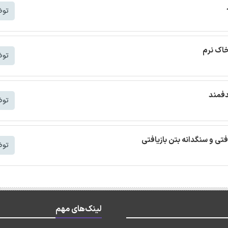
توض
خاک نرم
توض
دفمند
توض
افتی و سنگدانه بتن بازیافتی
توض
لینک‌های مهم