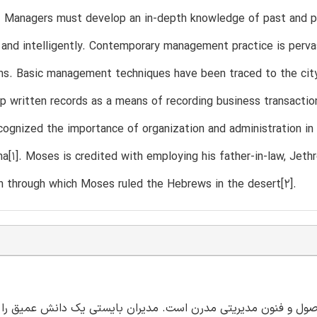
. Managers must develop an in-depth knowledge of past and p
 and intelligently. Contemporary management practice is pervas
ns. Basic management techniques have been traced to the city
ep written records as a means of recording business transaction
cognized the importance of organization and administration in 
na[1]. Moses is credited with employing his father-in-law, Jet
n through which Moses ruled the Hebrews in the desert[2].
ر اصول و فنون مدیریتی مدرن است. مدیران بایستی یک دانش عمیق را 