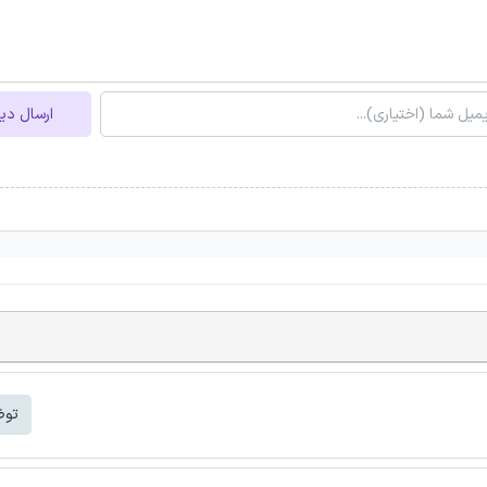
ارسال دی
توض