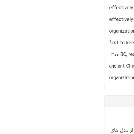
effectively
effectively
organizatio
first to ke
1300 BC, re
ancient Chi
organizatio
از مدل های