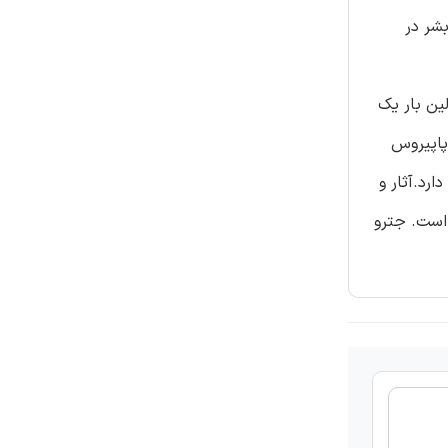
بشر در
برای اولین بار یک
پاپیروس
ک دارد.آثار و
رده است. جترو