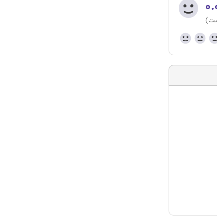
۰.
ست)