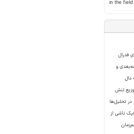
in the fiel
 و انعطاف‌پذیر (FAARFIELD) اداره هوانوردی فدرال
 سه‌بعدی و
امت دال
توزیع تنش
در تحلیل‌ها
یک ناشی از
م‌زمان