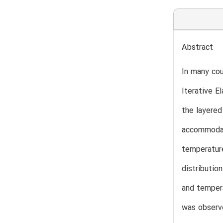
Abstract
In many cou
Iterative E
the layere
accommodate
temperature
distributio
and tempera
was observe