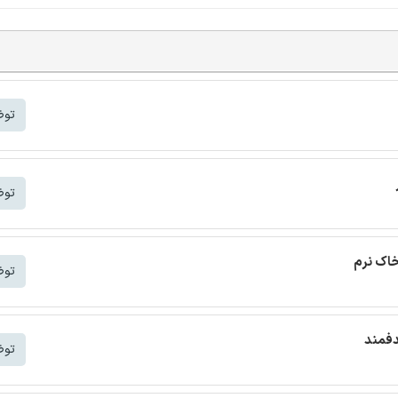
توض
توض
خاک نرم
توض
دفمند
توض