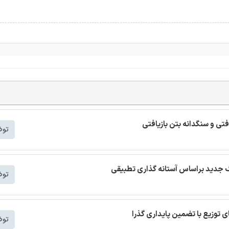
افتی و سنگدانه بتن بازیافتی
توض
توض
توض