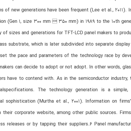
ns of new generations have been frequent (Lee et al., 2011). 
tion (Gen 1, size 300 mm  350 mm) in 1989 to the 10th gene
y of sizes and generations for TFT-LCD panel makers to produ
ass substrate, which is later subdivided into separate display
y set the pace and parameters of the technology race by dev
akers can decide to adopt or not adopt. In other words, gla
ers have to contend with. As in the semiconductor industry,
calspecifications. The technology generation is a simple,
al sophistication (Murtha et al., 2001). Information on firm
n their corporate website, among other public sources. Firms
ss releases or by tapping their suppliers.6 Panel manufactur