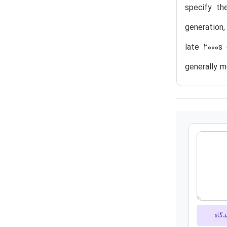
specify th
generation,
late 2000s
generally m
دگاه