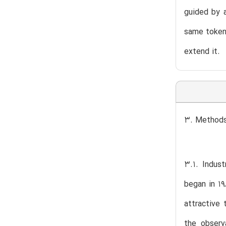
guided by a
same token,
extend it.
3. Method
3.1. Indus
began in 19
attractive
the observ