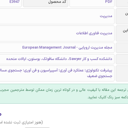
PDF
کد محصول
E3947
ن
مدیریت
این
مدیریت فناوری اطلاعات
مجله مدیریت اروپایی - European Management Journal
دانشکده کسب و کار Sawyer، دانشگاه سافولک، بوستون، ایالات متحده
پیشرفت تکنولوژی؛ عملکرد فن آوری؛ آسپیراسیون و فن آوری؛ جستجوی مساله
جستجوی ضعیف
ترجمه این مقاله با کیفیت عالی و در کوتاه ترین زمان ممکن توسط مترجمین مجرب 
کمه سبز رنگ کلیک نمایید.
۰
(هنوز امتیازی ثبت نشده ا