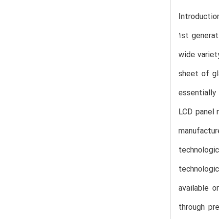
Introductio
1st genera
wide variet
sheet of gl
essentiall
LCD panel m
manufactur
technologi
technologic
available o
through pre