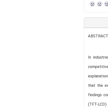
ABSTRAC
In industri
competitive
explanation
that the e
findings co
(TFT-LCD) 