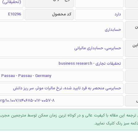
(تحقیقاتی)
دارد
کد محصول
E10296
ن
حسابداری
این
حسابرسی، حسابداری مالیاتی
تحقیقات تجاری - business research
f Passau - Passau - Germany
حسابرسی منحصر به فرد تایید شده، نرخ مالیات موثر، سر ریز دانش
org/10.1007/s40685-017-0057-8
ترجمه این مقاله با کیفیت عالی و در کوتاه ترین زمان ممکن توسط مترجمین مجرب 
کمه سبز رنگ کلیک نمایید.