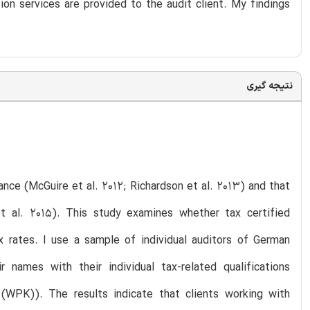
on services are provided to the audit client. My findings
نتیجه گیری
dance (McGuire et al. 2012; Richardson et al. 2013) and that
 et al. 2015). This study examines whether tax certified
ax rates. I use a sample of individual auditors of German
r names with their individual tax-related qualifications
WPK)). The results indicate that clients working with