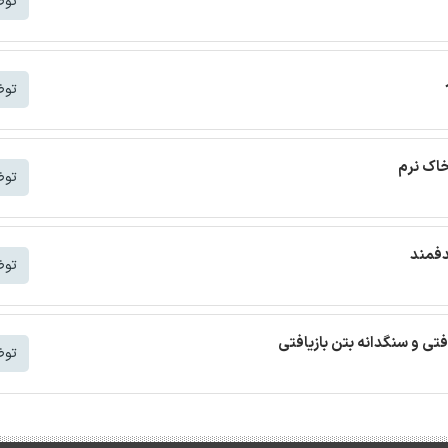
توض
توض
خاک نرم
توض
دفمند
توض
افتی و سنگدانه بتن بازیافتی
توض