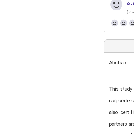
۰.
ست)
Abstract
This study 
corporate c
also certif
partners ar