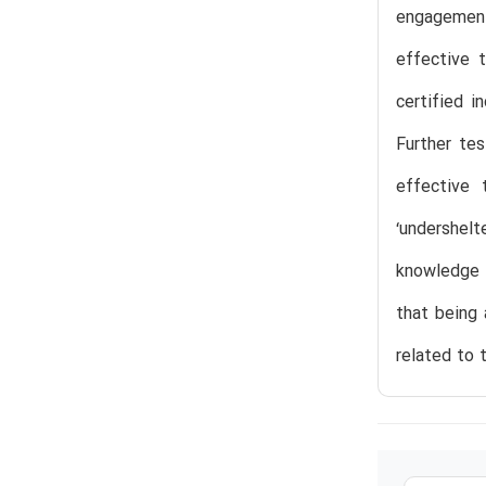
engagement 
effective 
certified i
Further tes
effective 
‘undershelt
knowledge s
that being 
related to 