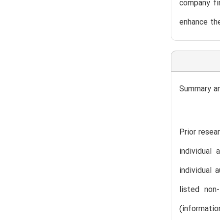
company fin
enhance the
Summary an
Prior resea
individual
individual 
listed non-
(informati