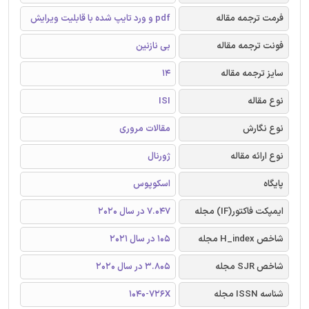
فرمت ترجمه مقاله
pdf و ورد تایپ شده با قابلیت ویرایش
فونت ترجمه مقاله
بی نازنین
سایز ترجمه مقاله
14
نوع مقاله
ISI
نوع نگارش
مقالات مروری
نوع ارائه مقاله
ژورنال
پایگاه
اسکوپوس
ایمپکت فاکتور(IF) مجله
7.047 در سال 2020
شاخص H_index مجله
105 در سال 2021
شاخص SJR مجله
3.805 در سال 2020
شناسه ISSN مجله
1040-726X