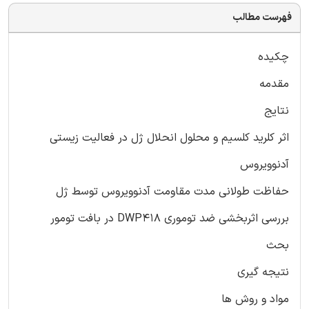
فهرست مطالب
چکیده
مقدمه
نتایج
اثر کلرید کلسیم و محلول انحلال ژل در فعالیت زیستی
آدنوویروس
حفاظت طولانی مدت مقاومت آدنوویروس توسط ژل
بررسی اثربخشی ضد توموری DWP418 در بافت تومور
بحث
نتیجه گیری
مواد و روش ها