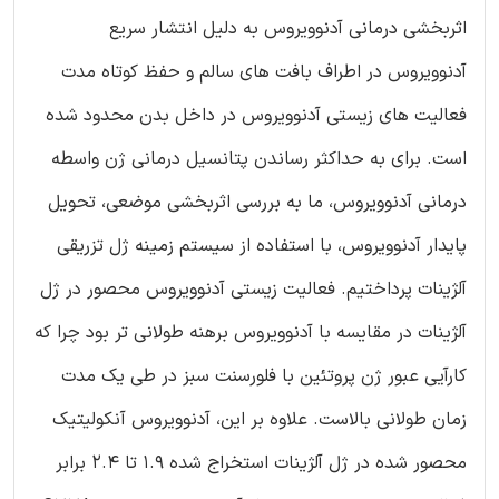
اثربخشی درمانی آدنوویروس به دلیل انتشار سریع
آدنوویروس در اطراف بافت های سالم و حفظ کوتاه مدت
فعالیت های زیستی آدنوویروس در داخل بدن محدود شده
است. برای به حداکثر رساندن پتانسیل درمانی ژن واسطه
درمانی آدنوویروس، ما به بررسی اثربخشی موضعی، تحویل
پایدار آدنوویروس، با استفاده از سیستم زمینه ژل تزریقی
آلژینات پرداختیم. فعالیت زیستی آدنوویروس محصور در ژل
آلژینات در مقایسه با آدنوویروس برهنه طولانی تر بود چرا که
کارآیی عبور ژن پروتئین با فلورسنت سبز در طی یک مدت
زمان طولانی بالاست. علاوه بر این، آدنوویروس آنکولیتیک
محصور شده در ژل آلژینات استخراج شده 1.9 تا 2.4 برابر