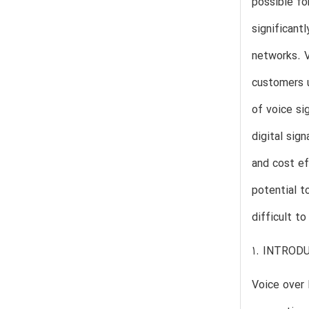
possible fo
significant
networks. V
customers u
of voice si
digital sig
and cost ef
potential t
difficult t
1. INTROD
Voice over 