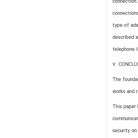
connection.
connections
type of ada
described a
telephone li
7. CONCLU
The founda
works and r
This paper 
communicati
security on