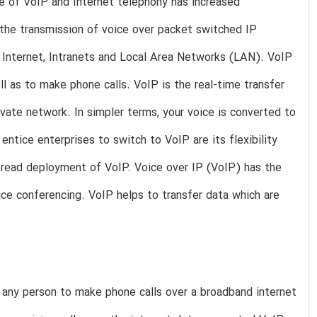
e of VoIP and Internet telephony has increased
 the transmission of voice over packet switched IP
e Internet, Intranets and Local Area Networks (LAN). VoIP
l as to make phone calls. VoIP is the real-time transfer
rivate network. In simpler terms, your voice is converted to
 entice enterprises to switch to VoIP are its flexibility
pread deployment of VoIP. Voice over IP (VoIP) has the
ice conferencing. VoIP helps to transfer data which are
s any person to make phone calls over a broadband internet