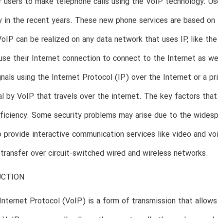
r users to make telephone calls using the VoIP technology. Us
ly in the recent years. These new phone services are based on
oIP can be realized on any data network that uses IP, like th
se their Internet connection to connect to the Internet as wel
gnals using the Internet Protocol (IP) over the Internet or a p
nal by VoIP that travels over the internet. The key factors that
ficiency. Some security problems may arise due to the wides
o provide interactive communication services like video and vo
o transfer over circuit-switched wired and wireless networks.
UCTION
Internet Protocol (VoIP) is a form of transmission that allow