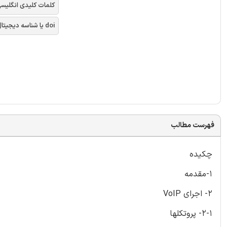
کلمات کلیدی انگلیس
doi یا شناسه دیجیتال
فهرست مطالب
چکیده
1-مقدمه
2- اجرای VoIP
2-1- پروتکلها