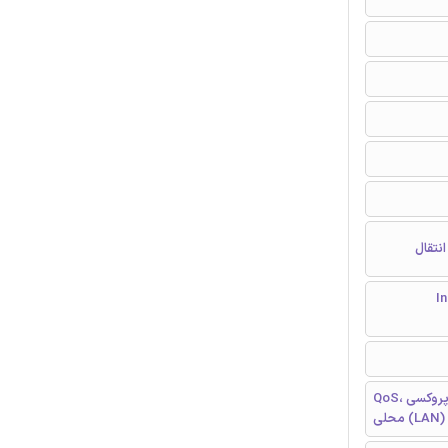
نتقال
Inte
QoS، پروکسی، TCP، UDP، اسپم، PSTN، QSL، انتقال دهنده، شبکه های کامپیوتری
محلی (LAN)