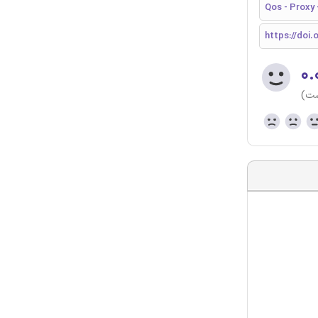
Qos - Proxy
https://doi.
۰.
ست)