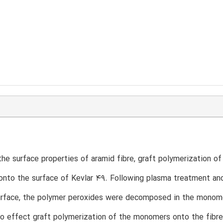
he surface properties of aramid fibre, graft polymerization 
nto the surface of Kevlar 49. Following plasma treatment and
urface, the polymer peroxides were decomposed in the monomer s
 to effect graft polymerization of the monomers onto the fib