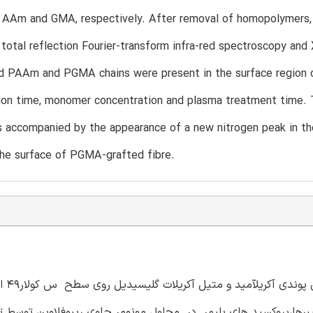
 AAm and GMA, respectively. After removal of homopolymers, t
total reflection Fourier-transform infra-red spectroscopy an
d PAAm and PGMA chains were present in the surface region of
ation time, monomer concentration and plasma treatment time
s accompanied by the appearance of a new nitrogen peak in t
the surface of PGMA-grafted fibre.
به منظور تغییرو 
یبرها،پروکسید های پلیمر در محلول مونومر حاوی ریبوفلاوین توسط 