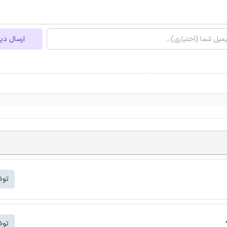
ارسال دی
توض
توض