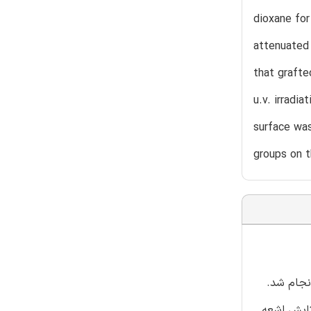
dioxane for
attenuated 
that grafte
u.v. irradi
surface wa
groups on 
اصلاح خواص سطحی فیبر آرآمید، پلیمریزاسیون پوندی آکریلآمید و متیل آکریلات گلیسیدیل روی سطح س کولار49 انجام شد.
تابش اشعه