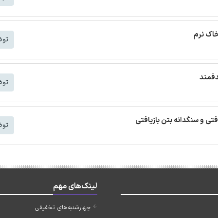
خاک نرم
توض
دفمند
توض
افتی و سنگدانه بتن بازیافتی
توض
لینک‌های مهم
چهارشنبه‌های تخفیفی