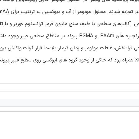
رض آنالیزهای سطحی با طیف سنج مادون قرمز ترانسفوم فوریر و بازت
و طیف سنج فتوالکترون اشعه ایکس قرار گرفت. مشخص شد که زنجیره های PAAm و PGMA پیوند در مناطق سطحی فیبر و
فرابنفش، غلظت مونومر و زمان تیمار پلاسما قرار گرفت.واکنش پروپ