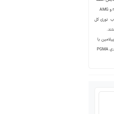
فرابنفش به منظور تاثیر بر پلیمریزاسیون پیوندی مونومر ها به فیبر تجزیه شدند. محلول مونومر از آب و دیوکسین به ترتتیب برای mAA و AMG
اب نوری کل
جود داشتند.
یلامین با
سطح پیوندی PGMA با ظهور پیک نیتروژن جدید در طیف XPS همراه بود که حاکی از وجود گروه های اپوکسی روی سطح فیبر پیوندی PGMA