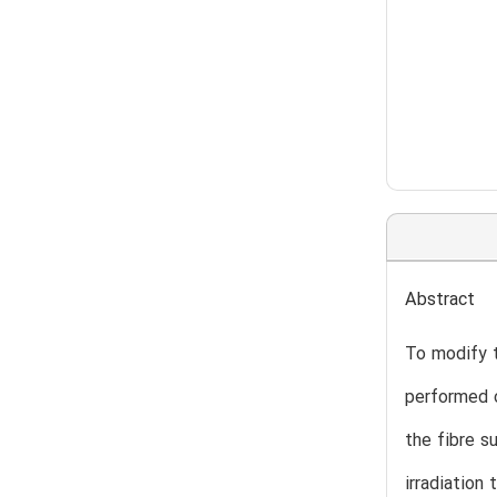
Abstract
To modify t
performed o
the fibre s
irradiation