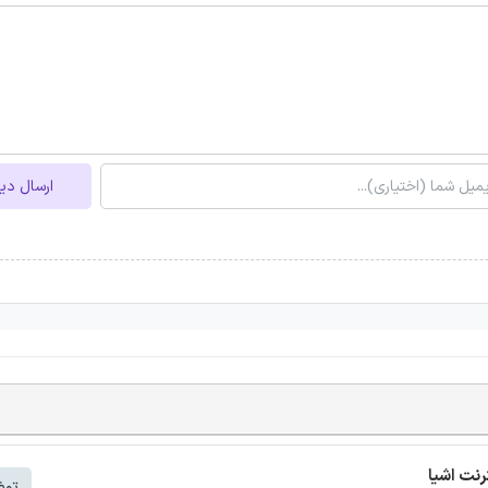
ارسال دی
توض