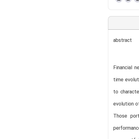
abstract
Financial 
time evolu
to charact
evolution o
Those port
performanc