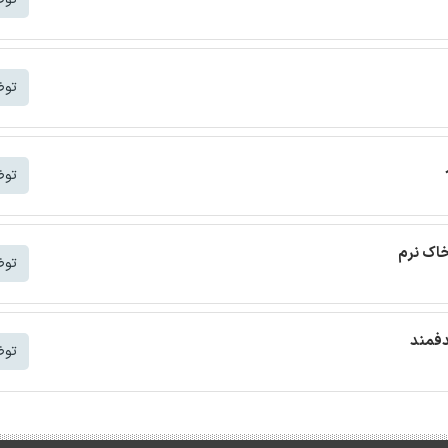
توض
توض
خاک نرم
توض
دفمند
توض