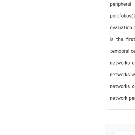
periphera
portfolios
evaluation 
is the fir
temporal ce
networks o
networks wi
networks o
network per