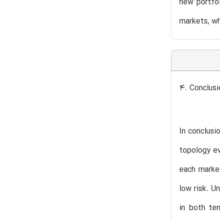
new portfol
markets, wh
4. Conclusi
In conclusi
topology ev
each market
low risk. U
in both te