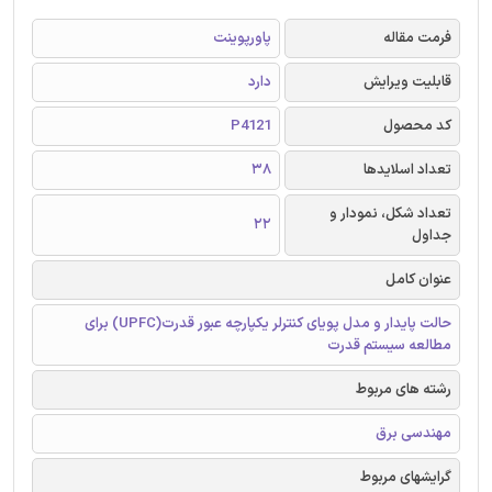
فرمت مقاله
پاورپوینت
قابلیت ویرایش
دارد
کد محصول
P4121
تعداد اسلایدها
38
تعداد شکل، نمودار و
22
جداول
عنوان کامل
حالت پایدار و مدل پویای کنترلر یکپارچه عبور قدرت(UPFC) برای
مطالعه سیستم قدرت
رشته های مربوط
مهندسی برق
گرایشهای مربوط