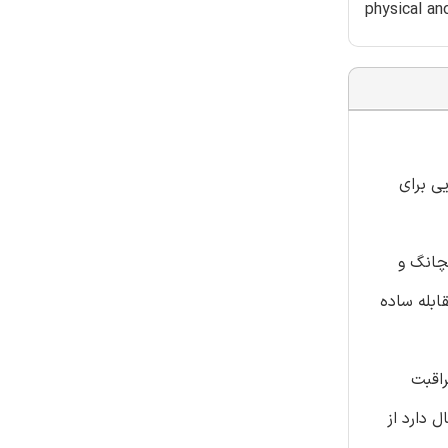
physical an
ی برای
 نانچانگ و
بت کننده Zarit و پرسشنامه شیوه مقابله ساده
ت درصد از مراقبت
 دارد از