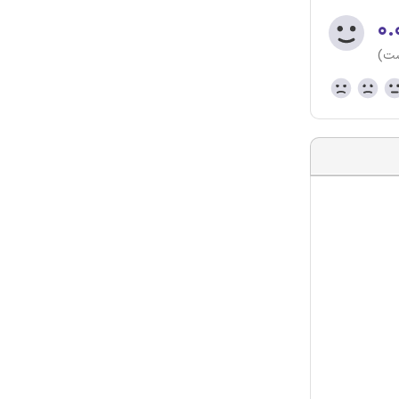
۰.
ست)