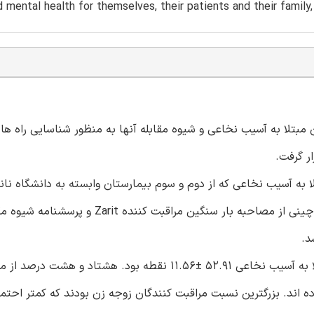
d mental health for themselves, their patients and their family,
بتلا به آسیب نخاعی و شیوه مقابله آنها به منظور شناسایی راه های
ر گرفت.
 گیری راحت برای انتخاب 150 بیماران مبتلا به آسیب نخاعی که از دوم و سوم بیمارستان وابسته به دانشگاه
مراقبان اولیه خود مرخص شدند مورد استفاده قرار گرفت. نسخه چینی از مصاحبه بار سنگین مراق
د.
یافته ها: میزان بار سنگین مراقبت، مراقبت کننده از بیماران مبتلا به آسیب نخاعی 52.91 ±11.56 نقطه بود. هشتاد و هش
 اند. بزرگترین نسبت مراقبت کنندگان زوجه زن بودند که کمتر احتمال