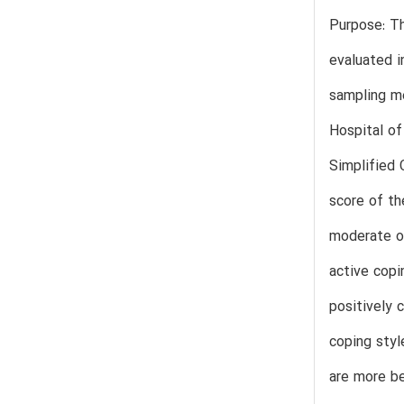
Purpose: Th
evaluated i
sampling me
Hospital of
Simplified 
score of th
moderate or
active copi
positively 
coping styl
are more be