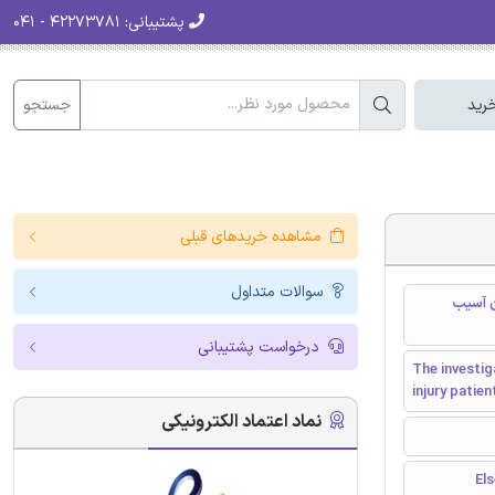
پشتیبانی:
۴۲۲۷۳۷۸۱ - ۰۴۱
جستجو
رید
مشاهده خریدهای قبلی
سوالات متداول
ن آسیب
درخواست پشتیبانی
The investig
injury patien
نماد اعتماد الکترونیکی