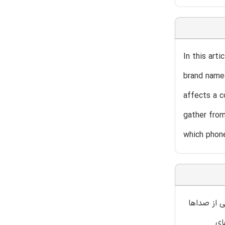
In this art
brand name
affects a c
gather from
which phone
ی از صداها
ای