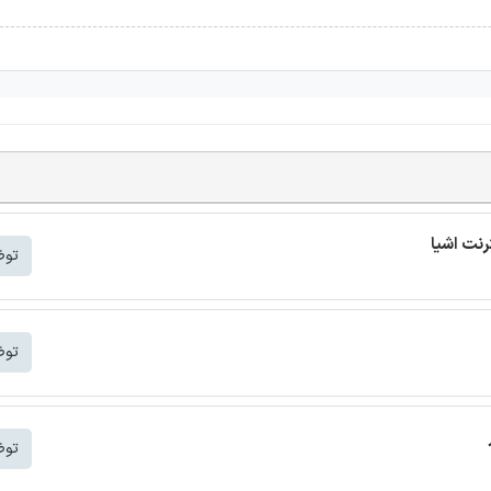
توض
توض
توض