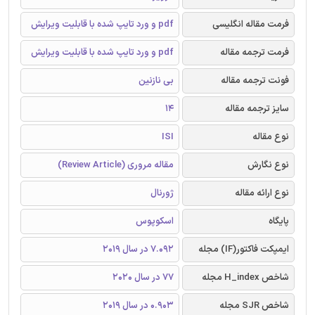
فرمت مقاله انگلیسی
pdf و ورد تایپ شده با قابلیت ویرایش
فرمت ترجمه مقاله
pdf و ورد تایپ شده با قابلیت ویرایش
فونت ترجمه مقاله
بی نازنین
سایز ترجمه مقاله
14
نوع مقاله
ISI
نوع نگارش
مقاله مروری (Review Article)
نوع ارائه مقاله
ژورنال
پایگاه
اسکوپوس
ایمپکت فاکتور(IF) مجله
7.092 در سال 2019
شاخص H_index مجله
77 در سال 2020
شاخص SJR مجله
0.903 در سال 2019