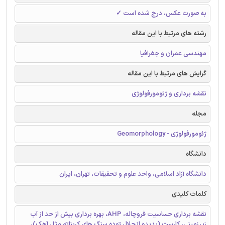
به صورت عکس، درج شده است ✓
رشته های مرتبط با این مقاله
مهندسی عمران و جغرافیا
گرایش های مرتبط با این مقاله
نقشه برداری و ژئومورفولوژی
مجله
ژئومورفولوژی - Geomorphology
دانشگاه
دانشگاه آزاد اسلامی، واحد علوم و تحقیقات، تهران، ایران
کلمات کلیدی
نقشه برداری حساسیت فروچاله، AHP، بهره برداری بیش از حد از آب
زیرزمینی، کارست (پدیده انحلال توده سنگ های کربناته مثل آهک)،