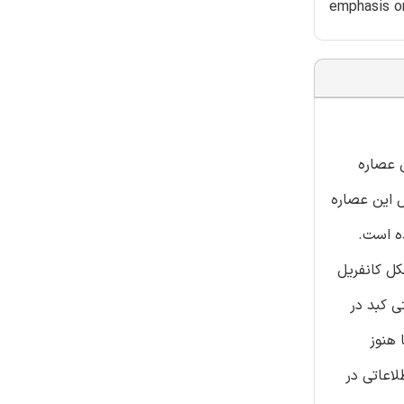
emphasis on
ی عصاره
ال این عصاره
ه است.
کل کانفریل
واص محافظتی کبد در
 هنوز
اعاتی در