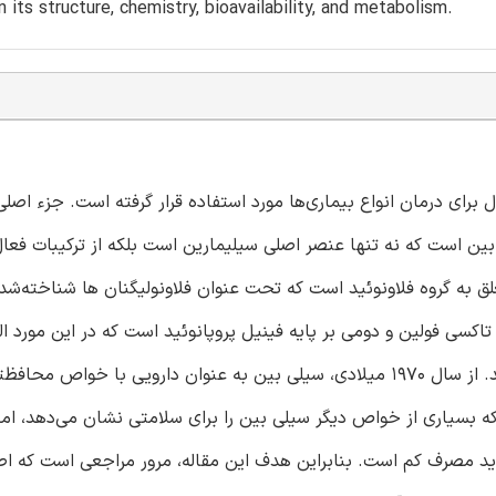
 its structure, chemistry, bioavailability, and metabolism.
برای درمان انواع بیماری‌ها مورد استفاده قرار گرفته است. جزء اصل
سیلی بین است که نه تنها عنصر اصلی سیلیمارین است بلکه از ترکیبات فع
 به گروه فلاونوئید است که تحت عنوان فلاونوليگنان ها شناخته‌شد
کسی فولین و دومی بر پایه فینیل پروپانوئید است که در این مورد ال
است. این دو واحد با یک حلقه oxeran به یکدیگر متصل می‌شوند. از سال 1970 میلادی، سیلی بین به عنوان دارویی با خ
 بسیاری از خواص دیگر سیلی بین را برای سلامتی نشان می‌دهد، اما
ید مصرف کم است. بنابراین هدف این مقاله، مرور مراجعی است که اطل