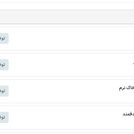
توض
توض
خاک نرم
توض
دفمند
توض