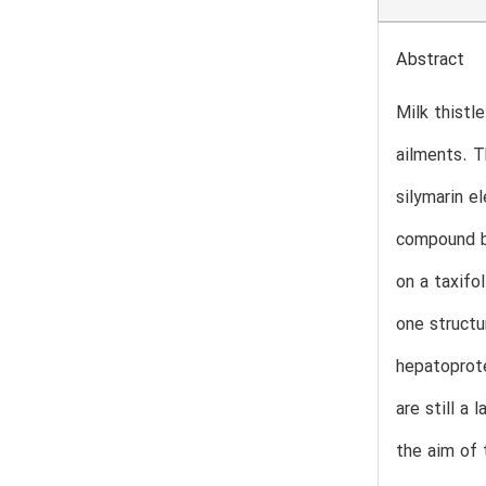
Abstract
Milk thistl
ailments. T
silymarin e
compound be
on a taxifo
one structu
hepatoprote
are still a
the aim of 