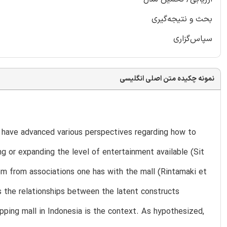
بحث و نتیجه‌گیری
سپاس‌گزاری
نمونه چکیده متن اصلی انگلیسی
s have advanced various perspectives regarding how to
g or expanding the level of entertainment available (Sit
tem from associations one has with the mall (Rintamaki et
s the relationships between the latent constructs
ping mall in Indonesia is the context. As hypothesized,