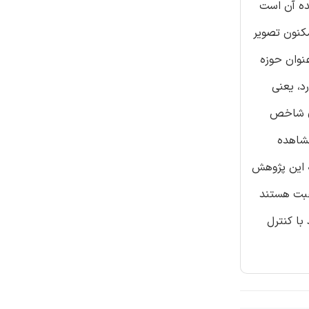
رنده آن است
ن/مکنون تصویر
عنوان حوزه
د، یعنی
ه متغیرهای شاخص
مشاهده
گان پرسشنامه این پژوهش
رغبت هستند
 با کنترل