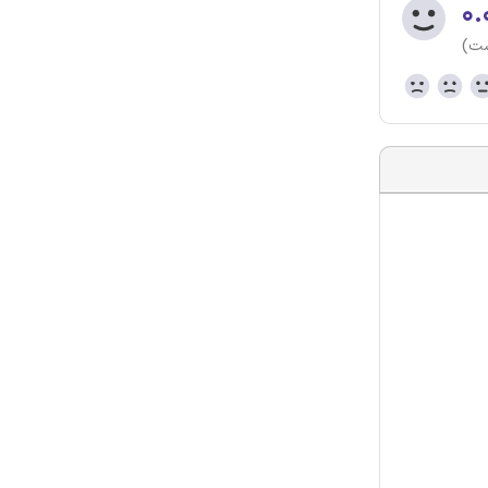
۰.
ست)