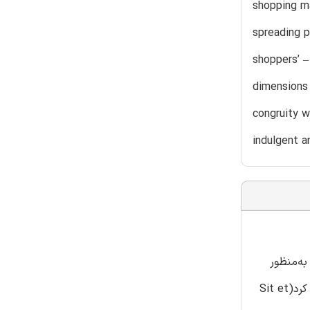
shopping ma
spreading p
shoppers’ –
dimensions 
congruity w
indulgent a
به‌منظور
کسب و دستیابی به مزایای رقابتی توسعه و بسط داده‌اند که می‌توان به گنجاندن و اختصاص دادن سطح دسترسی به سرگرمی‌ها اشاره کرد(Sit et