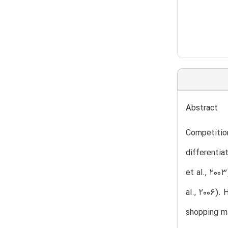
Abstract
Competition
differentia
et al., 200
al., 2006).
shopping ma