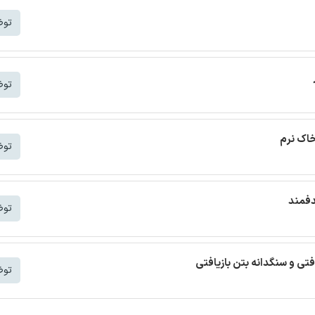
توض
توض
خاک نرم
توض
دفمند
توض
افتی و سنگدانه بتن بازیافتی
توض