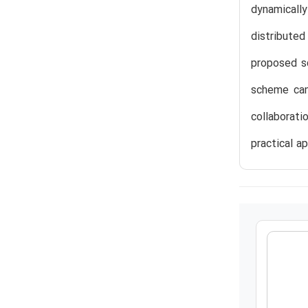
dynamicall
distributed
proposed s
scheme can
collaborati
practical ap