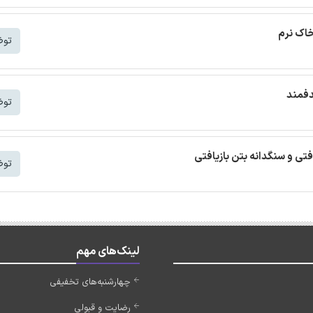
خاک نرم
توض
دفمند
توض
افتی و سنگدانه بتن بازیافتی
توض
لینک‌های مهم
چهارشنبه‌های تخفیفی
رضایت و قبولی