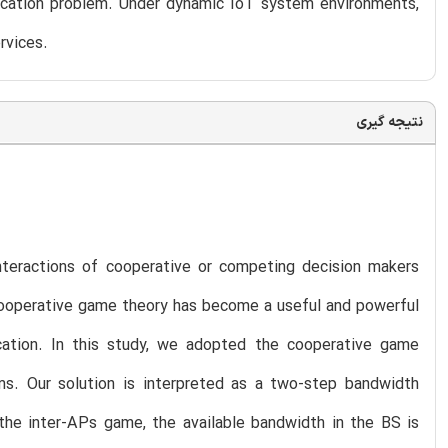
ocation problem. Under dynamic IoT system environments,
rvices.
نتیجه گیری
teractions of cooperative or competing decision makers
 cooperative game theory has become a useful and powerful
ocation. In this study, we adopted the cooperative game
s. Our solution is interpreted as a two-step bandwidth
 the inter-APs game, the available bandwidth in the BS is