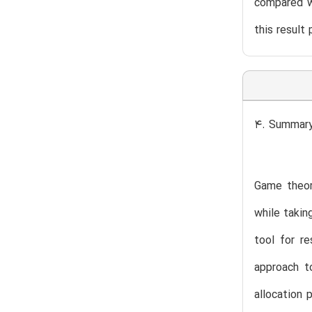
compared w
this result
4. Summary
Game theor
while takin
tool for r
approach t
allocation 