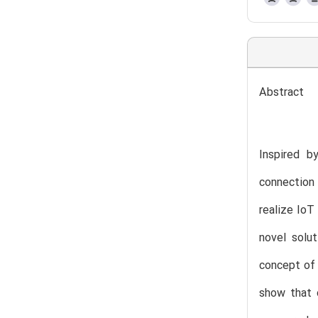
Abstract
Inspired b
connection 
realize IoT
novel solu
concept of 
show that 