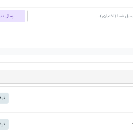
ارسال دی
توض
توض