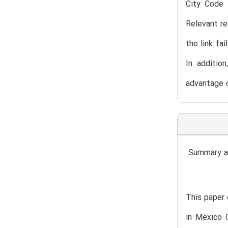
City Code c
Relevant re
the link fa
In additio
advantage o
Summary an
This paper 
in Mexico 