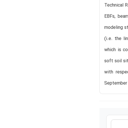
Technical R
EBFs, beam
modeling st
(i.e. the l
which is c
soft soil s
with respe
September 1