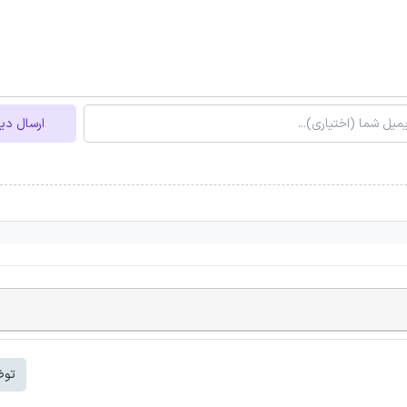
ارسال دی
توض