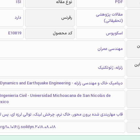
PDF
نوع مقاله
ISI
مقالات پژوهشی
رفرنس
دارد
(تحقیقاتی)
اسکوپوس
کد محصول
E10819
ن
مهندسی عمران
این
زلزله، ژئوتکنیک
دینامیک خاک و مهندسی زلزله - Soil Dynamics and Earthquake Engineering
Ingeniería Civil - Universidad Michoacana de San Nicolás de
exico
قاب مهاربندی شده برون محور، خاک نرم، چرخش لینک، توالی لرزه ای، پس لر
rg/10.1016/j.soildyn.2018.08.018