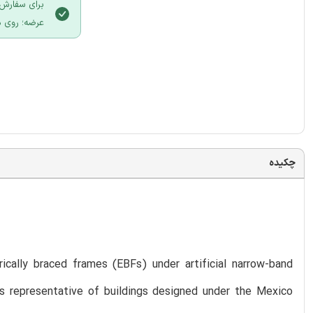
برای سفارش 
عرضه؛ روی د
چکیده
cally braced frames (EBFs) under artificial narrow-band
s representative of buildings designed under the Mexico