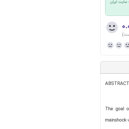
سایت ایران
۰.
ست)
ABSTRAC
The goal o
mainshock-