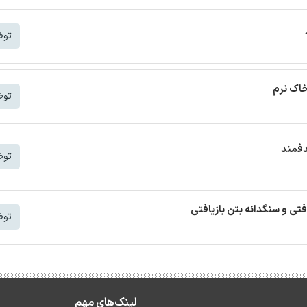
توض
خاک نرم
توض
دفمند
توض
افتی و سنگدانه بتن بازیافتی
توض
لینک‌های مهم