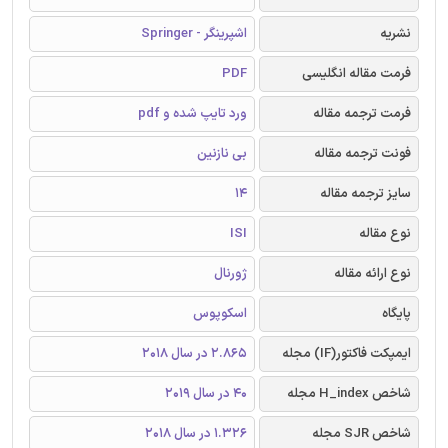
نشریه
اشپرینگر - Springer
فرمت مقاله انگلیسی
PDF
فرمت ترجمه مقاله
ورد تایپ شده و pdf
فونت ترجمه مقاله
بی نازنین
سایز ترجمه مقاله
14
نوع مقاله
ISI
نوع ارائه مقاله
ژورنال
پایگاه
اسکوپوس
ایمپکت فاکتور(IF) مجله
2.865 در سال 2018
شاخص H_index مجله
40 در سال 2019
شاخص SJR مجله
1.326 در سال 2018