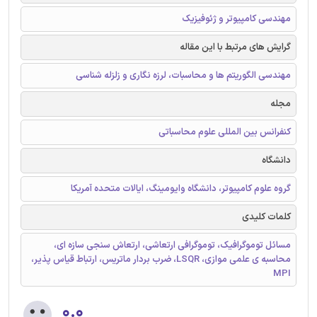
مهندسی کامپیوتر و ژئوفیزیک
گرایش های مرتبط با این مقاله
مهندسی الگوریتم ها و محاسبات، لرزه نگاری و زلزله شناسی
مجله
کنفرانس بین المللی علوم محاسباتی
دانشگاه
گروه علوم کامپیوتر، دانشگاه وایومینگ، ایالات متحده آمریکا
کلمات کلیدی
مسائل توموگرافیک، توموگرافی ارتعاشی، ارتعاش سنجی سازه ای،
محاسبه ی علمی موازی، LSQR، ضرب بردار ماتریس، ارتباط قیاس پذیر،
MPI
۰.۰