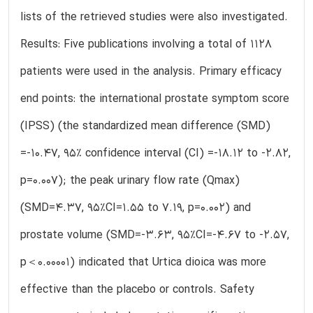
lists of the retrieved studies were also investigated.
Results: Five publications involving a total of 1128
patients were used in the analysis. Primary efficacy
end points: the international prostate symptom score
(IPSS) (the standardized mean difference (SMD)
=-10.47, 95% confidence interval (CI) =-18.12 to -2.82,
p=0.007); the peak urinary flow rate (Qmax)
(SMD=4.37, 95%CI=1.55 to 7.19, p=0.002) and
prostate volume (SMD=-3.63, 95%CI=-4.67 to -2.57,
p＜0.00001) indicated that Urtica dioica was more
effective than the placebo or controls. Safety