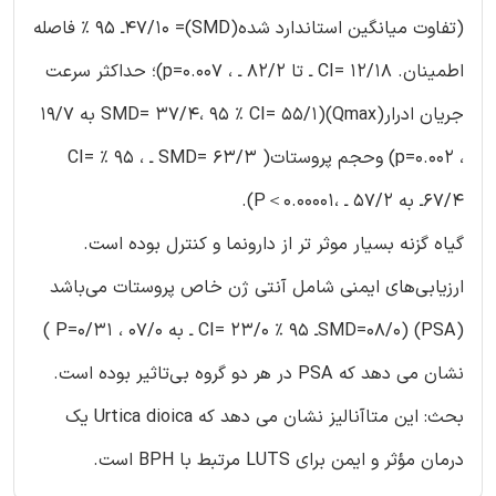
(تفاوت میانگین استاندارد شده(SMD)= 47/10ـ 95 % فاصله
اطمینان. CI= 12/18 ـ تا 82/2 ـ ، p=0.007)؛ حداکثر سرعت
جریان ادرار(Qmax)(SMD= 37/4، 95 % CI= 55/1 به 19/7
، p=0.002) وحجم پروستات( SMD= 63/3 ـ ، 95 % CI=
67/4ـ به 57/2 ـ ،P＜0.00001).
گیاه گزنه بسیار موثر تر از دارونما و کنترل بوده است.
ارزیابی‌های ایمنی شامل آنتی ژن خاص پروستات می‌باشد
(PSA) (SMD=08/0ـ 95 % CI= 23/0 ـ به 07/0 ، P=0/31 )
نشان می دهد که PSA در هر دو گروه بی‌تاثیر بوده است.
بحث: این متاآنالیز نشان می دهد که Urtica dioica یک
درمان مؤثر و ایمن برای LUTS مرتبط با BPH است.