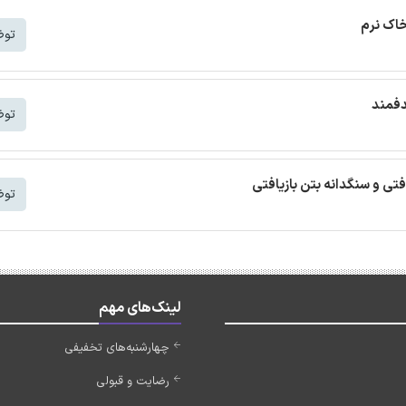
خاک نرم
توض
دفمند
توض
افتی و سنگدانه بتن بازیافتی
توض
لینک‌های مهم
چهارشنبه‌های تخفیفی
رضایت و قبولی