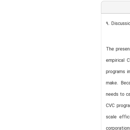
9. Discussi
The present
empirical 
programs in
make. Beca
needs to ca
CVC progra
scale effi
corporation