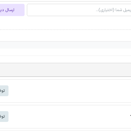
ارسال دی
توض
توض