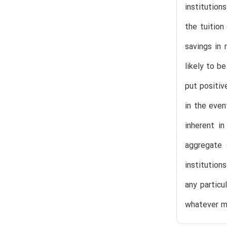
institution
the tuition
savings in 
likely to b
put positiv
in the even
inherent in
aggregate 
institution
any particu
whatever me