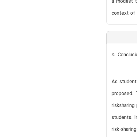
a modest tu
context of 
5. Conclusi
As student
proposed. T
risksharing
students. I
risk-sharin