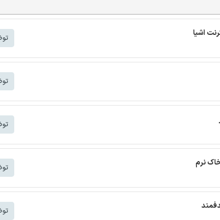
توض
توض
توض
خاک نرم
توض
دفمند
توض