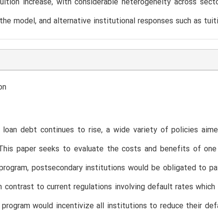
ition increase, with considerable heterogeneity across sect
the model, and alternative institutional responses such as tuit
on
 loan debt continues to rise, a wide variety of policies ai
his paper seeks to evaluate the costs and benefits of one s
 program, postsecondary institutions would be obligated to pa
n contrast to current regulations involving default rates which 
g program would incentivize all institutions to reduce their d