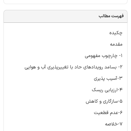
فهرست مطالب
چکیده
مقدمه
1- چارچوب مفهومی
2- بسامد رویدادهای حاد با تغییرپذیری آب و هوایی
3-آسیب پذیری
4-ارزیابی ریسک
5-سازگاری و کاهش
6-عدم قطعیت
7-خلاصه