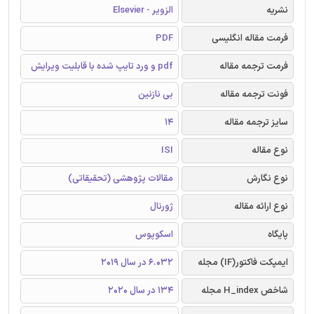
نشریه
الزویر - Elsevier
فرمت مقاله انگلیسی
PDF
فرمت ترجمه مقاله
pdf و ورد تایپ شده با قابلیت ویرایش
فونت ترجمه مقاله
بی نازنین
سایز ترجمه مقاله
14
نوع مقاله
ISI
نوع نگارش
مقالات پژوهشی (تحقیقاتی)
نوع ارائه مقاله
ژورنال
پایگاه
اسکوپوس
ایمپکت فاکتور(IF) مجله
6.032 در سال 2019
شاخص H_index مجله
134 در سال 2020