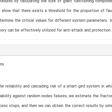
failures by calculating the size of giant functioning compon
o show that there exists a threshold for the proportion of fa
ermine the critical values for different system parameters. In
ory can be effectively utilized for anti-attack and protectio
ons
e reliability and cascading risk of a smart gird system in wh
iability against random nodes failures, we estimate the fractio
ocess stops, and then we can obtain the correct results by sim