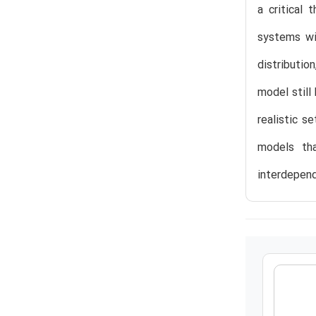
a critical 
systems wi
distributi
model still
realistic s
models tha
interdepend