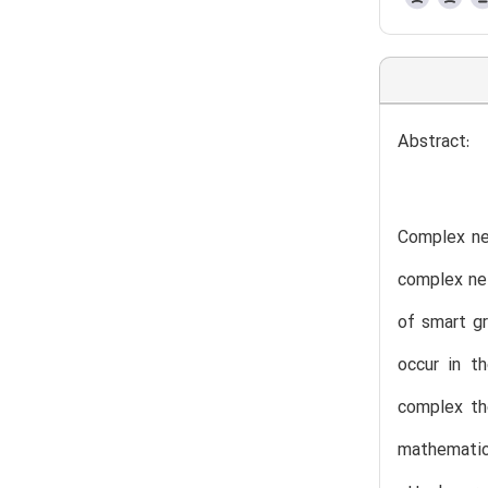
Abstract:
Complex net
complex net
of smart gr
occur in t
complex the
mathematica