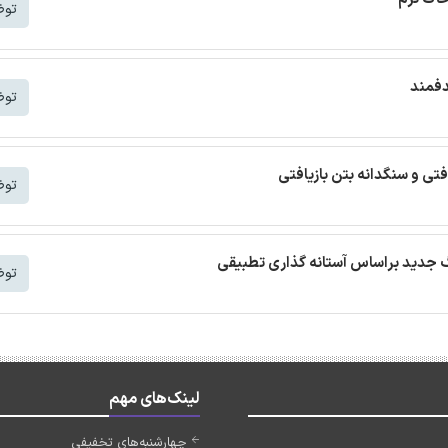
توض
دفمند
توض
افتی و سنگدانه بتن بازیافتی
توض
توض
لینک‌های مهم
چهارشنبه‌های تخفیفی