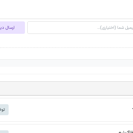
ارسال دی
توض
خاک نرم