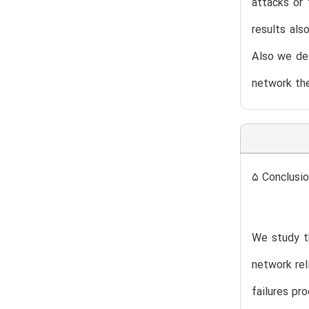
attacks or 
results als
Also we det
network the
5 Conclusi
We study th
network rel
failures pr