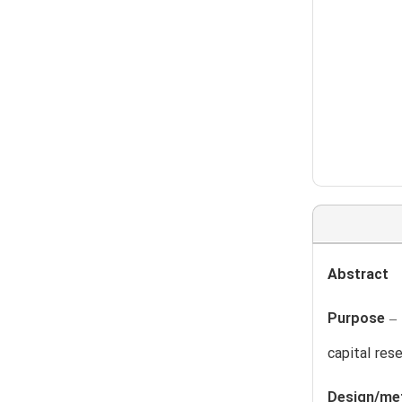
Abstract
Purpose
– 
capital res
Design/me