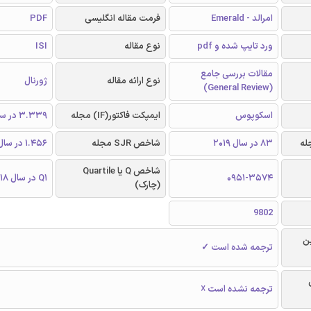
امرالد - Emerald
فرمت مقاله انگلیسی
PDF
ورد تایپ شده و pdf
نوع مقاله
ISI
مقالات بررسی جامع
نوع ارائه مقاله
ژورنال
(General Review)
اسکوپوس
ایمپکت فاکتور(IF) مجله
3.339 در سال 2018
83 در سال 2019
شاخص SJR مجله
1.456 در سال 2018
شاخص Q یا Quartile
0951-3574
Q1 در سال 2018
(چارک)
9802
ن
ترجمه شده است ✓
ترجمه نشده است ☓