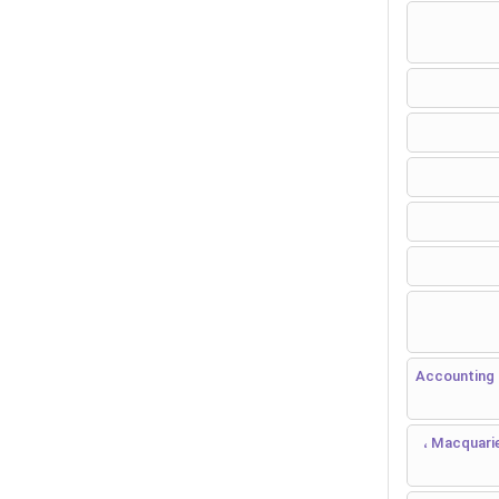
Accounting & Auditing &
گروه حسابداری و مدیریت شرکت ، دانشکده کشب و کار و اقتصاد ، دانشگاه Macquarie ،