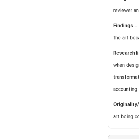
reviewer an
Findings
– 
the art bec
Research l
when design
transformat
accounting
Originality
art being c