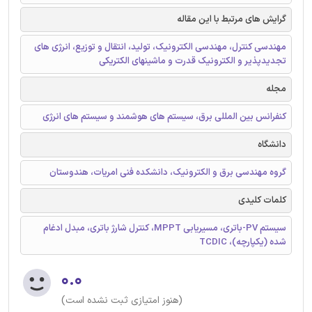
گرایش های مرتبط با این مقاله
مهندسی کنترل، مهندسی الکترونیک، تولید، انتقال و توزیع، انرژی های
تجدیدپذیر و الکترونیک قدرت و ماشینهای الکتریکی
مجله
کنفرانس بین المللی برق، سیستم های هوشمند و سیستم های انرژی
دانشگاه
گروه مهندسی برق و الکترونیک، دانشکده فنی امریات، هندوستان
کلمات کلیدی
سیستم PV-باتری، مسیریابی MPPT، کنترل شارژ باتری، مبدل ادغام
شده (یکپارچه)، TCDIC
۰.۰
(هنوز امتیازی ثبت نشده است)