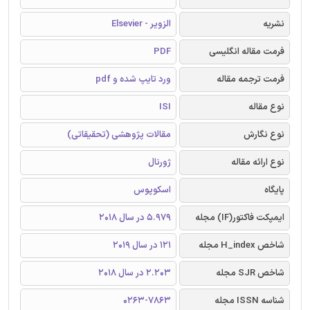
نشریه
الزویر - Elsevier
فرمت مقاله انگلیسی
PDF
فرمت ترجمه مقاله
ورد تایپ شده و pdf
نوع مقاله
ISI
نوع نگارش
مقالات پژوهشی (تحقیقاتی)
نوع ارائه مقاله
ژورنال
پایگاه
اسکوپوس
ایمپکت فاکتور(IF) مجله
5.979 در سال 2018
شاخص H_index مجله
121 در سال 2019
شاخص SJR مجله
2.203 در سال 2018
شناسه ISSN مجله
0263-7863