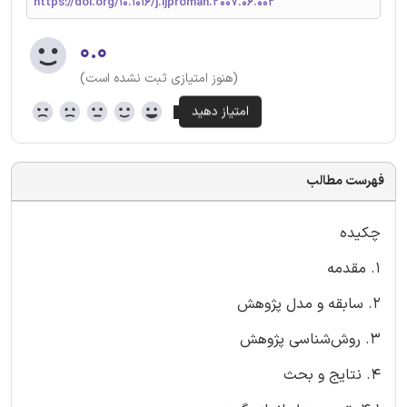
https://doi.org/10.1016/j.ijproman.2007.06.002
۰.۰
(هنوز امتیازی ثبت نشده است)
فهرست مطالب
چکیده
1. مقدمه
2. سابقه و مدل پژوهش
3. روش‌شناسی پژوهش
4. نتایج و بحث