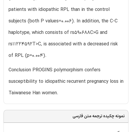
patients with idiopathic RPL than in the control
subjects (both P values=0.006). In addition, the C-C
haplotype, which consists of rs590688C>G and
rs11224592T>C, is associated with a decreased risk
of RPL (p=0.004).
Conclusion PROGINS polymorphism confers
susceptibility to idiopathic recurrent pregnancy loss in
Taiwanese Han women.
نمونه چکیده ترجمه متن فارسی