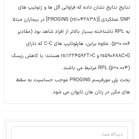
نتایج نتایج نشان داده که فراوانی آلل ها و ژنوتیپ های
SNP عملکردی [PROGINS (rs1042838)] در بیماران مبتلا
به RPL ناشناخته بسیار بالاتر از افراد شاهد بود (مقادیر
p=0.006). علاوه براین، هاپلوتایپ های C-C که دارای
rs590688C>G و rs11224592T>C هستند؛ با کاهش ریسک
RPL (p=0.004) مرتبط می باشند.
بحث پلی مورفیسم PROGINS موجب حساسیت به سقط
های مکرر در زنان هان تایوان می شود.