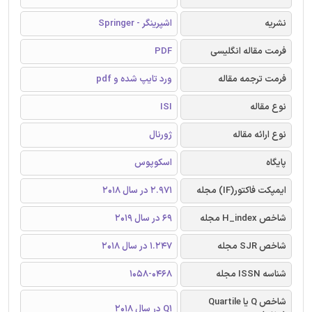
نشریه
اشپرینگر - Springer
فرمت مقاله انگلیسی
PDF
فرمت ترجمه مقاله
ورد تایپ شده و pdf
نوع مقاله
ISI
نوع ارائه مقاله
ژورنال
پایگاه
اسکوپوس
ایمپکت فاکتور(IF) مجله
2.971 در سال 2018
شاخص H_index مجله
69 در سال 2019
شاخص SJR مجله
1.247 در سال 2018
شناسه ISSN مجله
1058-0468
شاخص Q یا Quartile
Q1 در سال 2018