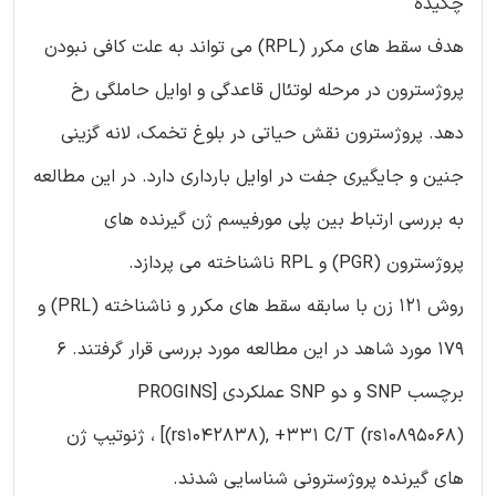
چکیده
هدف سقط های مکرر (RPL) می تواند به علت کافی نبودن
پروژسترون در مرحله لوتئال قاعدگی و اوایل حاملگی رخ
دهد. پروژسترون نقش حیاتی در بلوغ تخمک، لانه گزینی
جنین و جایگیری جفت در اوایل بارداری دارد. در این مطالعه
به بررسی ارتباط بین پلی مورفیسم ژن گیرنده های
پروژسترون (PGR) و RPL ناشناخته می پردازد.
روش 121 زن با سابقه سقط های مکرر و ناشناخته (PRL) و
179 مورد شاهد در این مطالعه مورد بررسی قرار گرفتند. 6
برچسب SNP و دو SNP عملکردی [PROGINS
(rs1042838), +331 C/T (rs10895068)] ، ژنوتیپ ژن
های گیرنده پروژسترونی شناسایی شدند.