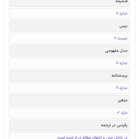
ضمیمه
ندارد ☓
بیس
نیست ☓
مدل مفهومی
ندارد ☓
پرسشنامه
ندارد ☓
متغیر
دارد ✓
رفرنس در ترجمه
در داخل متن و انتهای مقاله درج شده است