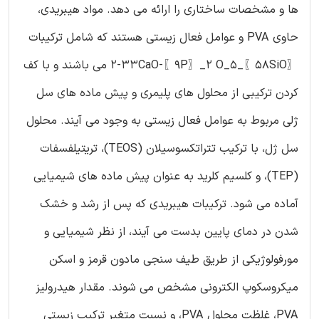
ها و مشخصات ساختاری را ارائه می دهد. مواد هیبریدی،
حاوی PVA و عوامل فعال زیستی هستند که شامل ترکیبات
〖58SiO〗_2-33CaO-〖9P〗_2 O_5 می باشند و با کف
کردن ترکیبی از محلول های پلیمری و پیش ماده های سل
ژلی مربوط به عوامل فعال زیستی به وجود می آیند. محلول
سل ژل، با ترکیب تتراتکسوسیلان (TEOS)، تریتیلفسفات
(TEP)، و کلسیم کلرید به عنوان پیش ماده های شیمیایی
آماده می شود. ترکیبات هیبریدی که پس از رشد و خشک
شدن در دمای پایین بدست می آیند، از نظر شیمیایی و
مورفولوژیکی از طریق طیف سنجی مادون قرمز و اسکن
میکروسکوپ الکترونی مشخص می شوند. مقدار هیدرولیز
PVA، غلظت محلول PVA، و نسبت متغیر ترکیب زیستی