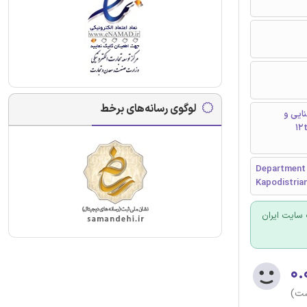
لوگوی رسانه‌های برخط
ایی و
12t
Department 
Kapodistrian
سایت ایران
۰.
ست)