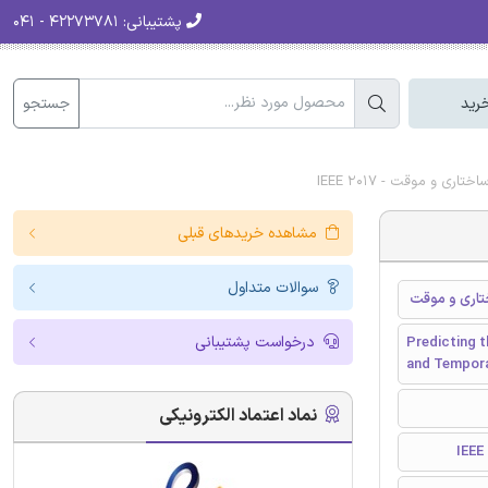
پشتیبانی:
۴۲۲۷۳۷۸۱ - ۰۴۱
جستجو
رید
و موقت - IEEE 2017
مشاهده خریدهای قبلی
سوالات متداول
ختاری و موقت
درخواست پشتیبانی
Predicting t
and Tempora
نماد اعتماد الکترونیکی
I