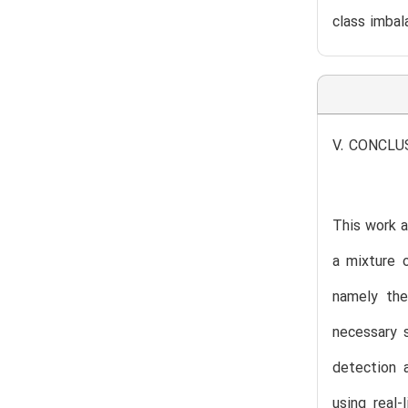
class imbal
V. CONCLU
This work a
a mixture 
namely the
necessary 
detection 
using real