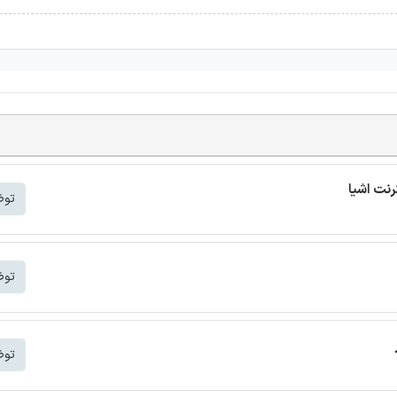
توض
توض
توض