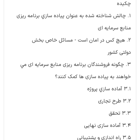
چكيده
1. چالش شناخته شده به عنوان پياده سازي برنامه ريزی
منابع سرمايه ای
2. هيچ کس در امان است - مسائل خاص بخش
دولتی کشور
3. چگونه فروشندگان برنامه ريزی منابع سرمايه ای مي
خواهند به پياده سازی ها كمك كنند؟
3.1 آماده سازي پروژه
3.2 طرح تجاری
3.3 تحقق
3.4 آماده سازی نهایی
3.5 راه اندازی و پشتيبانی