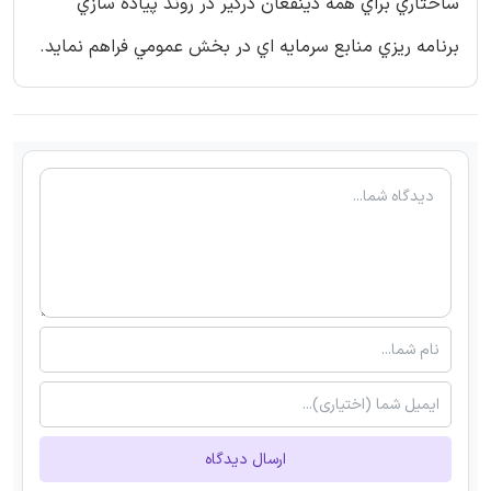
ساختاري براي همه ذينفعان درگير در روند پياده سازي
برنامه ريزي منابع سرمايه اي در بخش عمومي فراهم نمايد.
ارسال دیدگاه