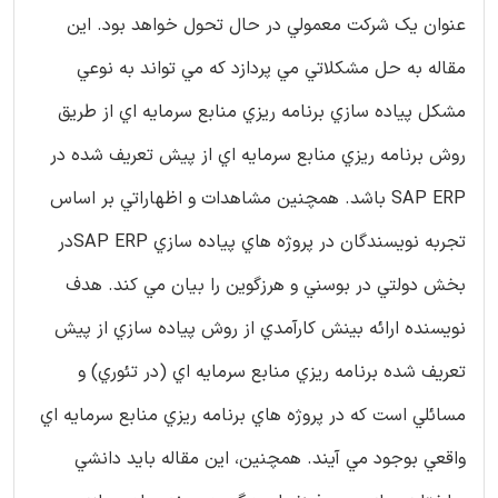
عنوان يك شركت معمولي در حال تحول خواهد بود. اين
مقاله به حل مشكلاتي مي پردازد كه مي تواند به نوعي
مشكل پياده سازي برنامه ريزي منابع سرمايه اي از طريق
روش برنامه ريزي منابع سرمايه اي از پيش تعريف شده در
SAP ERP باشد. همچنين مشاهدات و اظهاراتي بر اساس
تجربه نويسندگان در پروژه هاي پياده سازي SAP ERPدر
بخش دولتي در بوسني و هرزگوين را بيان مي كند. هدف
نويسنده ارائه بينش كارآمدي از روش پياده سازي از پيش
تعريف شده برنامه ريزي منابع سرمايه اي (در تئوري) و
مسائلي است که در پروژه هاي برنامه ريزي منابع سرمايه اي
واقعي بوجود مي آيند. همچنين، اين مقاله بايد دانشي