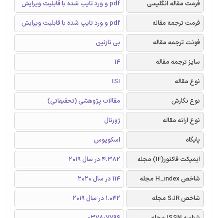
فرمت مقاله انگلیسی
pdf و ورد تایپ شده با قابلیت ویرایش
فرمت ترجمه مقاله
pdf و ورد تایپ شده با قابلیت ویرایش
فونت ترجمه مقاله
بی نازنین
سایز ترجمه مقاله
14
نوع مقاله
ISI
نوع نگارش
مقالات پژوهشی (تحقیقاتی)
نوع ارائه مقاله
ژورنال
پایگاه
اسکوپوس
ایمپکت فاکتور(IF) مجله
4.382 در سال 2019
شاخص H_index مجله
114 در سال 2020
شاخص SJR مجله
1.042 در سال 2019
شناسه ISSN مجله
0378-7796