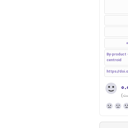
By-product -
centroid
https://doi.
۰.
ست)