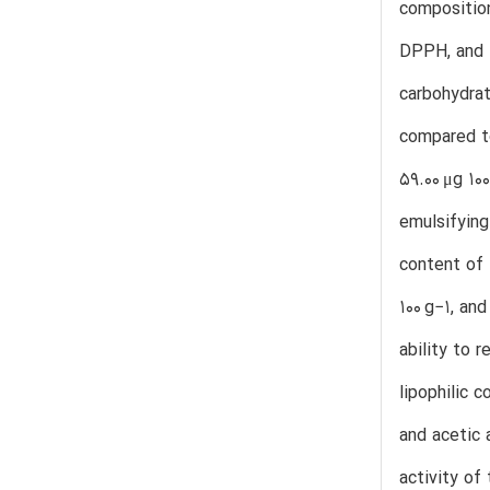
composition
DPPH, and t
carbohydrat
compared to
59.00 μg 10
emulsifying
content of
100 g−1, an
ability to 
lipophilic 
and acetic 
activity of