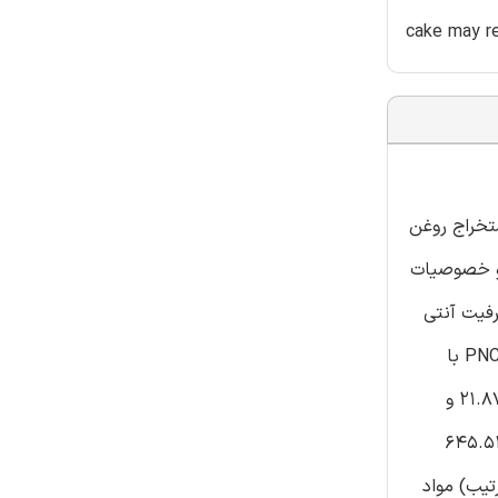
cake may re
محصول مشترک از صنعت استخراج روغن
 و خصوصیات
ظرفیت آنتی
اکسیدانی (کاهش پتانسیل ترکیبات آب گریز-RPHC,2,2- دی فنیل-1- پیکریل هیدرازیل-DPPH، و کاهش ظرفیت کل-TRC) عصاره های PNC با
استفاده از یک طرح ساده مرکزوار-سیمپلکس انجام می شوند. پی ان سی (PNC) یک منبع کربوهیدرات، پروتئین، و فیبر رژیمی (40.5؛ 21.87 و
م، به ترتیب) است. پی ان سی در مقایسه با گردوی خام، انرژی کمتری را نشان داد (398.8 کیلوکالری در 100 گرم و 645.54
2 میلی گرم در هر 100 گرم و 59.00 میکروگرم در هر 100 گرم، به ترتیب) مواد