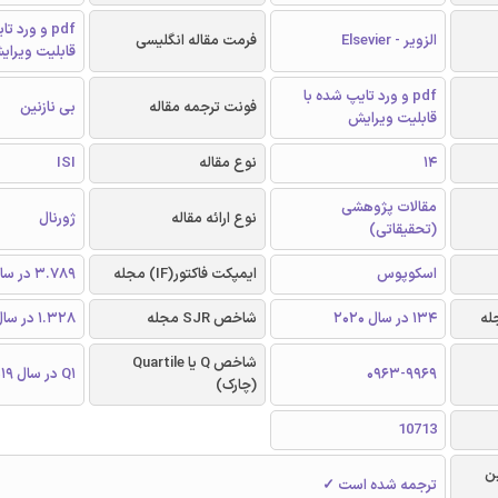
pdf و ورد 
الزویر - Elsevier
فرمت مقاله انگلیسی
قابلیت ویرای
pdf و ورد تایپ شده با
فونت ترجمه مقاله
بی نازنین
قابلیت ویرایش
14
نوع مقاله
ISI
مقالات پژوهشی
نوع ارائه مقاله
ژورنال
(تحقیقاتی)
اسکوپوس
ایمپکت فاکتور(IF) مجله
3.789 در سال 2019
134 در سال 2020
شاخص SJR مجله
1.328 در سال 2019
شاخص Q یا Quartile
0963-9969
Q1 در سال 2019
(چارک)
10713
ن
ترجمه شده است ✓