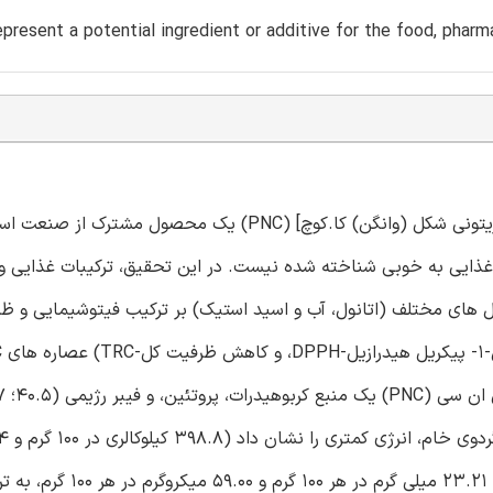
present a potential ingredient or additive for the food, pharm
کنجاله گردوی درخت آمریکایی پیکَن [نوعی گردوی پوست نازک و زیتونی شکل (وانگن) کا.کوچ] (PNC) یک 
ذایی به خوبی شناخته شده نیست. در این تحقیق، ترکیبات غذایی
 تاثیر حلال های مختلف (اتانول، آب و اسید استیک) بر ترکیب فیتوشیمایی و 
13.01 گرم در 100 گر
کیلوکالری در 100 گرم، به ترتیب). منیزیم، منگنز و کبالت (416.47؛ 3.21