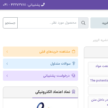
پشتیبانی:
۴۲۲۷۳۷۸۱ - ۰۴۱
جستجو
رید
ریه الزویر
مشاهده خریدهای قبلی
سوالات متداول
نعت مواد
درخواست پشتیبانی
The potentia
نماد اعتماد الکترونیکی
در داخل متن
ه