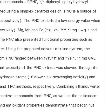
ic compounds – RPHC, 2,2-diphenyl-1-picrylhydrazyl -
ed using a simplex-centroid design. PNC is a source of
, respectively). The PNC exhibited a low energy value when
pectively). Mg, Mn and Co (416.74; 23.21 mg 100 g−1 and
 The PNC also presented functional properties such as
ater. Using the proposed solvent mixture system, the
 from PNC ranged between 172.43 and 2744.24 mg GAE
dant capacity of the PNC extract was showed through its
r hydrogen atoms (12.55–74.11% scavenging activity) and
and TRC methods, respectively. Combining ethanol, water,
 bioactive compounds from PNC, as well as the antioxidant
 and antioxidant properties demonstrate that pecan nut