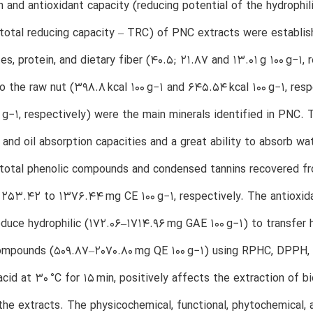
 and antioxidant capacity (reducing potential of the hydrophil
otal reducing capacity – TRC) of PNC extracts were establish
es, protein, and dietary fiber (40.5; 21.87 and 13.01 g 100 g−1
 the raw nut (398.8 kcal 100 g−1 and 645.54 kcal 100 g−1, res
0 g−1, respectively) were the main minerals identified in PNC.
 and oil absorption capacities and a great ability to absorb w
 total phenolic compounds and condensed tannins recovered
d 253.42 to 1376.44 mg CE 100 g−1, respectively. The antioxi
reduce hydrophilic (172.06–1714.96 mg GAE 100 g−1) to transfe
compounds (509.87–2070.80 mg QE 100 g−1) using RPHC, DPPH, 
acid at 30 °C for 15 min, positively affects the extraction of
 the extracts. The physicochemical, functional, phytochemical,