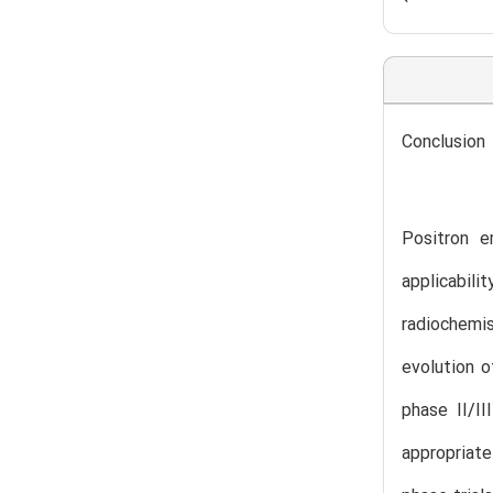
Conclusion
Positron e
applicabili
radiochemis
evolution o
phase II/II
appropriate