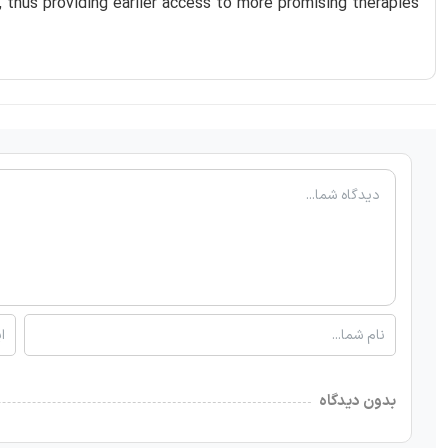
, thus providing earlier access to more promising therapies
بدون دیدگاه