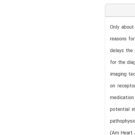
Only about 
reasons for
delays the
for the dia
imaging tec
on recepto
medication i
potential i
pathophysio
(Am Heart 