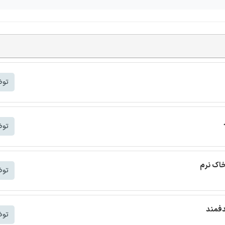
توض
توض
خاک نرم
توض
دفمند
توض