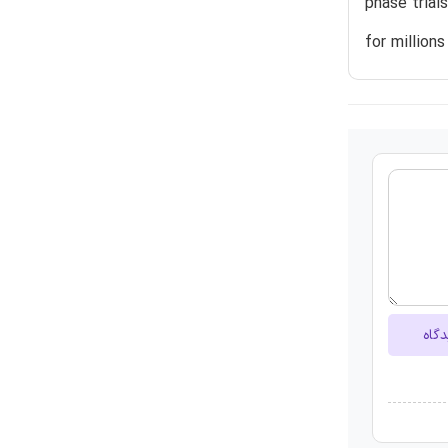
phase trial
for million
دگاه