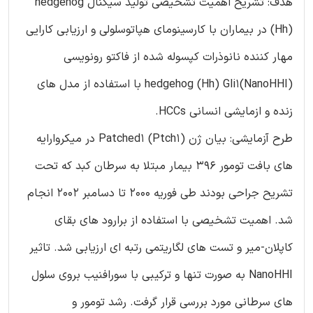
هدف: تشریح اهمیت تشخیصی تولید سیگنال hedgehog
(Hh) در بیماران با کارسینومای هپاتوسلولی و ارزیابی کارایی
مهار کننده نانوذرات کپسوله شده از فاکتو رونویسی
hedgehog (Hh) Gli1(NanoHHI) با استفاده از مدل های
زنده و ازمایشی انسانی HCCs.
طرح آزمایشی: بیان ژن Patched1 (Ptch1) در میکروارایه
های بافت تومور ۳۹۶ بیمار مبتلا به سرطان کبد که تحت
تشریح جراحی بودند طی فوریه ۲۰۰۰ تا دسامبر ۲۰۰۲ انجام
شد. اهمیت تشخیصی با استفاده از برارود های بقای
کاپلان-میر و تست های لگاریتمی رتبه ای ارزیابی شد. تاثیر
NanoHHI به صورت تنها و ترکیبی با سورافنیب بروی سلول
های سرطانی مورد بررسی قرار گرفت. رشد تومور و