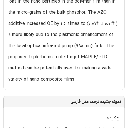
ions in the nano-particles in the polymer film than in
the micro-grains of the bulk phosphor. The AZO
additive increased QE by 1.6 times to (0.072 ± 0.022)
% more likely due to the plasmonic enhancement of
the local optical infra-red pump (980 nm) field. The
proposed triple-beam triple-target MAPLE/PLD
method can be potentially used for making a wide
variety of nano-composite films.
نمونه چکیده ترجمه متن فارسی
چکیده