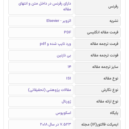
دارای رفرنس در داخل متن و انتهای
رفرنس
مقاله
نشریه
الزویر - Elsevier
فرمت مقاله انگلیسی
PDF
فرمت ترجمه مقاله
ورد تایپ شده و pdf
فونت ترجمه مقاله
بی نازنین
سایز ترجمه مقاله
14
نوع مقاله
ISI
نوع نگارش
مقالات پژوهشی (تحقیقاتی)
نوع ارائه مقاله
ژورنال
پایگاه
اسکوپوس
ایمپکت فاکتور(IF) مجله
7.523 در سال 2018