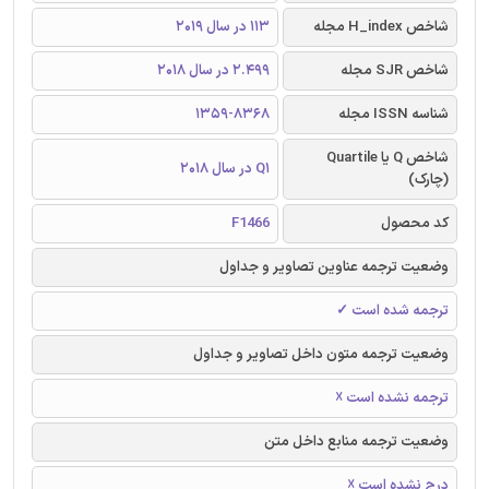
شاخص H_index مجله
113 در سال 2019
شاخص SJR مجله
2.499 در سال 2018
شناسه ISSN مجله
1359-8368
شاخص Q یا Quartile
Q1 در سال 2018
(چارک)
کد محصول
F1466
وضعیت ترجمه عناوین تصاویر و جداول
ترجمه شده است ✓
وضعیت ترجمه متون داخل تصاویر و جداول
ترجمه نشده است ☓
وضعیت ترجمه منابع داخل متن
درج نشده است ☓