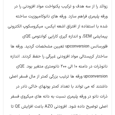
زوائد را از سه هدف و ترکیب یکنواخت مواد افزودنی را در
ورقه پلیمری فراهم سازد. ورقه های نانوکامپوزیت ساخته
شده با استفاده از افتراق اشعه ایکس، میکروسکوپ الکترونی
پیمایشی SEM، و اندازه گیری کارایی کوانتومی QEی
فلورسانس upconversion تعیین مشخصات گردید. ورقه ها
ساختار کریستالی مواد افزودنی غیرآلی را حفظ کردند. اندازه
نانوذرات در دامنه 10 الی 200 نانومتری متغیر بود. QEی
upconversion ورقه ها ترتیب بزرگی کمتر از مال فسفر اصلی
داشتند که می تواند با تعداد کمتر یونهای خاکی نادر در
ذرات نانو در ورقه پلیمری نسبت به دانه های میکروی فسفر
اصلی توضیح داده شود. افزودنی AZO باعث افزایش QE تا