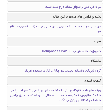
در داخل متن و انتهای مقاله درج شده است
رشته و گرایش های مرتبط با این مقاله
مهندسی مواد و پلیمر، نانو فناوری، مهندسی مواد مرکب، کامپوزیت، نانو
مواد
مجله
کامپوزیت ها بخش ب - Composites Part B
دانشگاه
گروه فیزیک، دانشگاه دیلارد، نیواورلئان، ایالات متحده آمریکا
کلمات کلیدی
ورقه های پلیمر نانوکامپوزیتی، ته نشست لیزری پالسی، تبخیر لیزر پالسی
با کمک ماتریس، فسفر upconversion خاکی نادر، ته نشست لیزر پالسی
با هدف چندگانه و پرتوی چندگانه