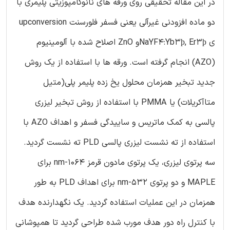
در این مقاله تحقیقی روی ورقه های نانوکامپوزیتی پلیمری با
دو ماده افزودنی غیرآلی یعنی فسفر فلورسنت upconversion
ی NaYF4:Yb3þ, Er3þو ZnO اصلاح شده با آلومینیوم
(AZO) انجام گرفته است. ورقه ها با استفاده از یک روش
جدید تبخیر همزمان محلول یخ زده پلیمر پلی(متیل
متاآکریلات) یا PMMA با استفاده از روش تبخیر لیزری
پالسی به کمک ماتریس و ساییدگی فسفر و اهداف AZO با
استفاده از ته نشست لیزری پالسی PLD ته نشست گردید.
سه پرتوی لیزری، یک پرتوی مادون قرمز 1064-nm برای
MAPLE و دو پرتوی 532-nm برای اهداف PLD به طور
همزمان در این عملیات استفاده گردید. یک نگهدارنده هدف
با کنترل راه دور هدف مورب شده طراحی گردید تا همپوشانی