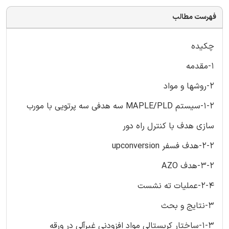
فهرست مطالب
چکیده
1-مقدمه
2-روشها و مواد
1-2-سیستم MAPLE/PLD سه هدفی سه پرتویی با مورب
سازی هدف با کنترل راه دور
2-2-هدف فسفر upconversion
3-2-هدف AZO
2-4-عملیات ته نشست
3-نتایج و بحث
1-3-ساختار کریستالی مواد افزودنی غیرآلی در ورقه