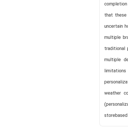
completion 
that these
uncertain h
multiple b
traditiona
multiple d
limitation
personaliza
weather co
(personali
storebased