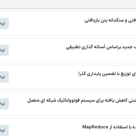
افتی و سنگدانه بتن بازیافتی
توض
توض
توض
 نشتی کاهش یافته برای سیستم فوتوولتائیک شبکه ای متصل
توض
توض