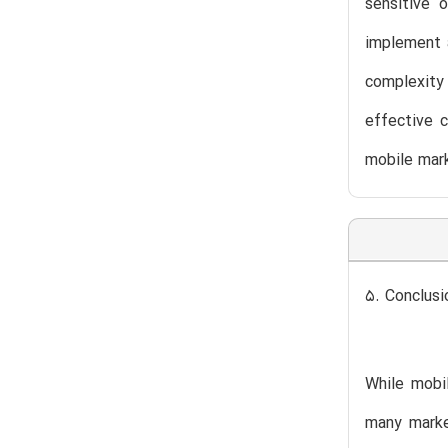
sensitive 
implement a
complexity 
effective 
mobile mark
5. Conclusi
While mobil
many marke