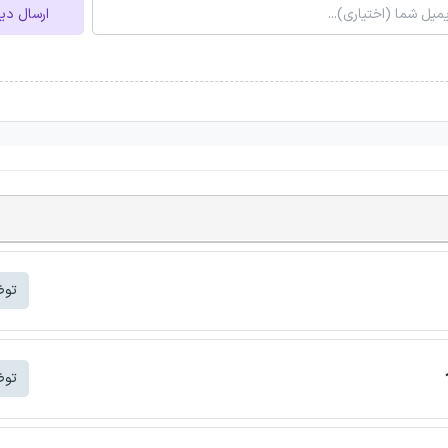
ارسال دی
توض
توض