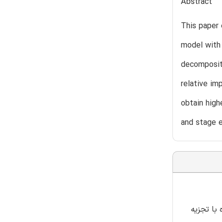
Abstract
This paper 
model with
decomposi׳s
relative im
obtain high
and stage e
اده با تجزیه