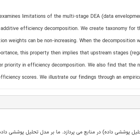
examines limitations of the multi-stage DEA (data envelopmen
 additive efficiency decomposition. We create taxonomy for 
tion weights can be non-increasing. When the decomposition w
portance, this property then implies that upstream stages (reg
er priority in efficiency decomposition. We also find that the 
fficiency scores. We illustrate our findings through an empiric
دیت های مدل DEA چند مرحله ای(تحلیل پوششی داده) در منابع می پردازد. ما بر مدل تحلیل پوششی د