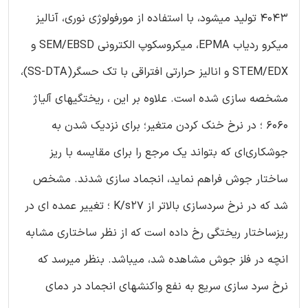
4043 تولید میشود، با استفاده از مورفولوژی نوری، آنالیز
میکرو ردیاب EPMA، میکروسکوپ الکترونی SEM/EBSD و
STEM/EDX و انالیز حرارتی افتراقی با تک حسگر(SS-DTA)،
مشخصه سازی شده است. علاوه بر این ، ریختگیهای آلیاژ
6060 ؛ در نرخ خنک کردن متغیر؛ برای نزدیک شدن به
جوشکاری‌ای که بتواند یک مرجع را برای مقایسه با ریز
ساختار جوش فراهم نماید، انجماد سازی شدند. مشخص
شد که در نرخ سرد‌سازی بالاتر از K/s27 ؛ تغییر عمده ‌ای در
ریز‌ساختار ریختگی رخ داده است که از نظر ساختاری مشابه
انچه در فلز جوش مشاهده شد، میباشد. بنظر میرسد که
نرخ سرد سازی سریع به نفع واکنشهای انجماد در دمای